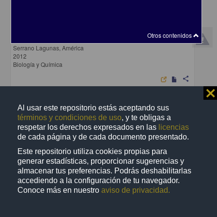
Validación del método de análisis para la prueba de esterilidad de
Otros contenidos
ungüentos oftálmicos
Serrano Lagunas, América
2012
Biología y Química
share
⨯
Al usar este repositorio estás aceptando sus
términos y condiciones de uso
, y te obligas a
Trabajo de grado
respetar los derechos expresados en las
licencias
de cada página y de cada documento presentado.
Este repositorio utiliza cookies propias para
generar estadísticas, proporcionar sugerencias y
almacenar tus preferencias. Podrás deshabilitarlas
accediendo a la configuración de tu navegador.
Conoce más en nuestro
aviso de privacidad.