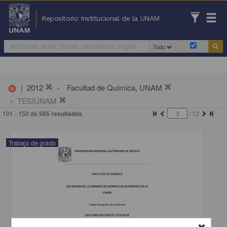
Repositorio Institucional de la UNAM
Todo
|
2012
Facultad de Química, UNAM
cancel
TESIUNAM
101 - 150 de
585 resultados
/
12
Trabajo de grado