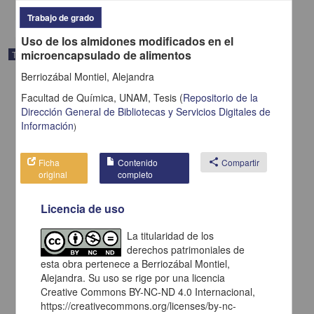
Trabajo de grado
Uso de los almidones modificados en el
microencapsulado de alimentos
Trabajo de grado
Berriozábal Montiel, Alejandra
Facultad de Química, UNAM,
Tesis
(
Repositorio de la
Dirección General de Bibliotecas y Servicios Digitales de
Información
)
Ficha
Contenido
share
Compartir
original
completo
Licencia de uso
La titularidad de los
derechos patrimoniales de
Asociación de ácidos grasos con la resistencia a insulina : vías de
esta obra pertenece a Berriozábal Montiel,
inflamación y metabolismo
Alejandra. Su uso se rige por una licencia
Antonio Herrera, Laura
Creative Commons BY-NC-ND 4.0 Internacional,
2012
https://creativecommons.org/licenses/by-nc-
Biología y Química