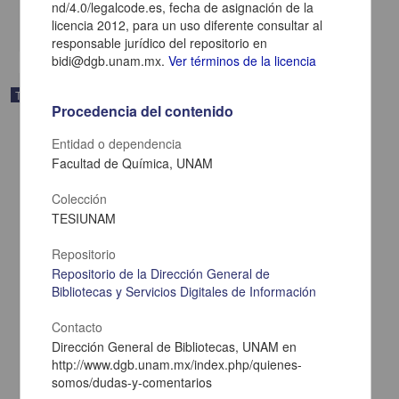
nd/4.0/legalcode.es, fecha de asignación de la
share
licencia 2012, para un uso diferente consultar al
responsable jurídico del repositorio en
bidi@dgb.unam.mx.
Ver términos de la licencia
Trabajo de grado
Procedencia del contenido
Entidad o dependencia
Facultad de Química, UNAM
Colección
TESIUNAM
Repositorio
Repositorio de la Dirección General de
Bibliotecas y Servicios Digitales de Información
Contacto
Dirección General de Bibliotecas, UNAM en
Obtención de composites a partir de residuos celulósicos
http://www.dgb.unam.mx/index.php/quienes-
Chamu Muñoz, Adriana
somos/dudas-y-comentarios
2012