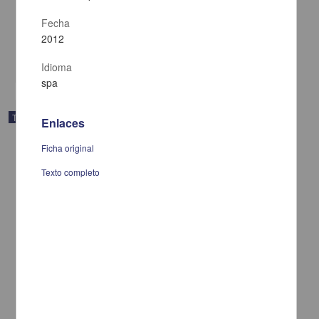
Hernández Arámburo, Mariana Yetlanezy
Fecha
2012
2012
Biología y Química
share
Idioma
spa
Trabajo de grado
Enlaces
Ficha original
Texto completo