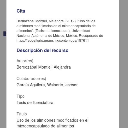
Ingenierías
Cita
share
Berriozábal Montiel, Alejandra. (2012). "Uso de los
almidones modificados en el microencapsulado de
alimentos". (Tesis de Licenciatura). Universidad
Trabajo de grado
Nacional Autónoma de México, México. Recuperado de
https://repositorio.unam.mx/contenidos/187611
Descripción del recurso
Autor(es)
Berriozábal Montiel, Alejandra
Colaborador(es)
García Aguilera, Walberto, asesor
Tipo
Tesis de licenciatura
Título
Establecimiento de las pruebas de identidad química para el
Uso de los almidones modificados en el
control de calidad de la droga cruda de Hofmeisteria Schaffneri (A.
microencapsulado de alimentos
Gray) R. M. King& H. Robinson, Asteraceae