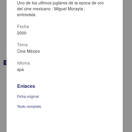
serie dedicada a la dirección artística en el cine mexicano filmado
Uno de los ultimos juglares de la epoca de oro
en el D.F.
del cine mexicano : Miguel Morayta :
Baeza Manzano, Azucena
entrevista
2012
Artes y Humanidades
Fecha
Del plató, su estética y detalles : propuesta audiovisual para una serie dedicada a
la dirección artística en el cine mexicano filmado en el D.F.
2000
share
Tema
Cine México
Idioma
Trabajo de grado
spa
Enlaces
Ficha original
Texto completo