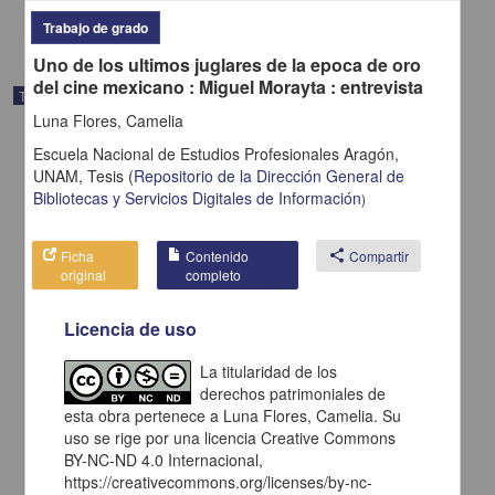
share
Trabajo de grado
Uno de los ultimos juglares de la epoca de oro
del cine mexicano : Miguel Morayta : entrevista
Trabajo de grado
Luna Flores, Camelia
Escuela Nacional de Estudios Profesionales Aragón,
UNAM,
Tesis
(
Repositorio de la Dirección General de
Bibliotecas y Servicios Digitales de Información
)
Ficha
Contenido
share
Compartir
original
completo
Licencia de uso
La titularidad de los
derechos patrimoniales de
esta obra pertenece a Luna Flores, Camelia. Su
El indigena: una figura que se desvanece en el cine mexicano
uso se rige por una licencia Creative Commons
Sotelo Herrera, Noe
BY-NC-ND 4.0 Internacional,
2006
https://creativecommons.org/licenses/by-nc-
Ciencias Sociales y Económicas