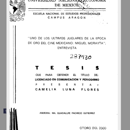
Cinco actrices comicas en la epoca de oro del cine mexicano
Obscura Gutierrez, Siboney
1997
Ciencias Sociales y Económicas
Cinco actrices comicas en la epoca de oro del cine mexicano
share
Trabajo de grado