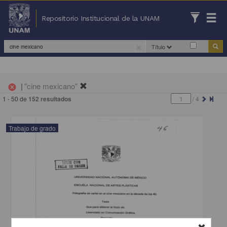
Repositorio Institucional de la UNAM
Título
|
"cine mexicano"
cancel
1 - 50 de
152 resultados
/
4
Trabajo de grado