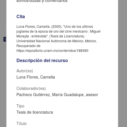
somos/dudas-y-comentarios
Ciencias Sociales y Económicas
"Principio y fin : Arturo Ripstein en el cine mexicano"
Cita
share
Luna Flores, Camelia. (2000). "Uno de los ultimos
juglares de la epoca de oro del cine mexicano : Miguel
Morayta : entrevista". (Tesis de Licenciatura).
Trabajo de grado
Universidad Nacional Autónoma de México, México.
Recuperado de
https://repositorio.unam.mx/contenidos/188390
Descripción del recurso
Autor(es)
Luna Flores, Camelia
Colaborador(es)
Pacheco Gutiérrez, María Guadalupe, asesor
Tipo
Tesis de licenciatura
Del plató, su estética y detalles : propuesta audiovisual para una
Título