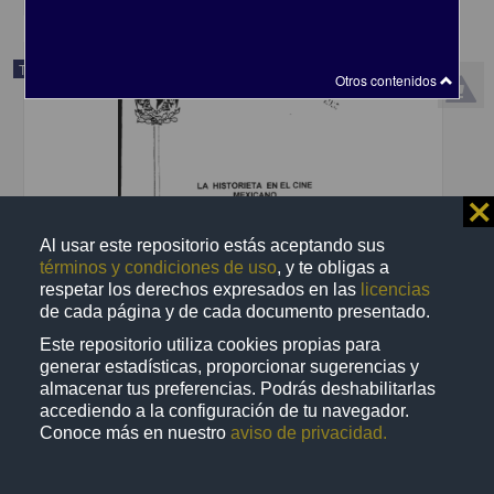
Trabajo de grado
Otros contenidos
⨯
Al usar este repositorio estás aceptando sus
términos y condiciones de uso
, y te obligas a
respetar los derechos expresados en las
licencias
de cada página y de cada documento presentado.
Este repositorio utiliza cookies propias para
generar estadísticas, proporcionar sugerencias y
almacenar tus preferencias. Podrás deshabilitarlas
La historieta en el cine mexicano
accediendo a la configuración de tu navegador.
Ruiz Teran, Omar
Conoce más en nuestro
aviso de privacidad.
2000
Ciencias Sociales y Económicas
La historieta en el cine mexicano