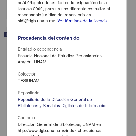
nd/4.0/legalcode.es, fecha de asignación de la
El indigena: una figura que se desvanece en el cine mexicano
licencia 2000, para un uso diferente consultar al
share
responsable jurídico del repositorio en
bidi@dgb.unam.mx.
Ver términos de la licencia
Trabajo de grado
Procedencia del contenido
Entidad o dependencia
Escuela Nacional de Estudios Profesionales
Aragón, UNAM
Colección
TESIUNAM
Repositorio
Repositorio de la Dirección General de
Bibliotecas y Servicios Digitales de Información
Contacto
"Principio y fin : Arturo Ripstein en el cine mexicano"
Dirección General de Bibliotecas, UNAM en
Cárdenas Ochoa,Alejandro
http://www.dgb.unam.mx/index.php/quienes-
2013