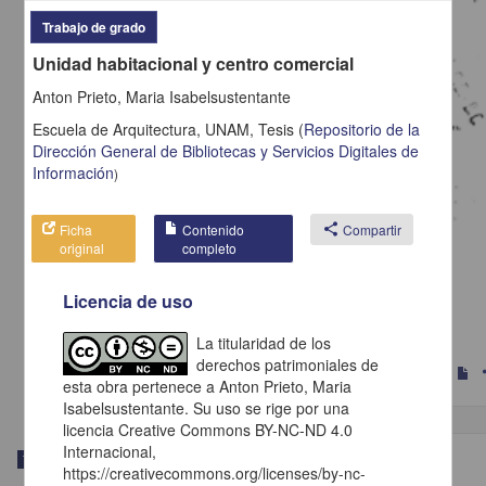
Trabajo de grado
Unidad habitacional y centro comercial
Anton Prieto, Maria Isabelsustentante
Escuela de Arquitectura, UNAM,
Tesis
(
Repositorio de la
Dirección General de Bibliotecas y Servicios Digitales de
Información
)
Ficha
Contenido
share
Compartir
original
completo
Refugios en alta pendiente Santa Fe Ciudad de Mexico
Licencia de uso
Estrada García, Victor Hugosustentante
1985
Físico Matemáticas y Ciencias de la Tierra
La titularidad de los
derechos patrimoniales de
s
esta obra pertenece a Anton Prieto, Maria
Isabelsustentante. Su uso se rige por una
licencia Creative Commons BY-NC-ND 4.0
Internacional,
Trabajo de grado
https://creativecommons.org/licenses/by-nc-