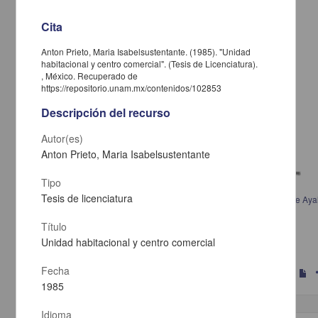
Cita
Anton Prieto, Maria Isabelsustentante. (1985). "Unidad
habitacional y centro comercial". (Tesis de Licenciatura).
, México. Recuperado de
https://repositorio.unam.mx/contenidos/102853
Descripción del recurso
Autor(es)
Anton Prieto, Maria Isabelsustentante
Tipo
Tesis de licenciatura
Critica y alternativa arquitectonica de la educacion en la colonia Plan de Aya
corredor de Naucalpan Edo. de Mexico
Título
Campos Almaraz, Jorgesustentante
1985
Unidad habitacional y centro comercial
Físico Matemáticas y Ciencias de la Tierra
Fecha
s
1985
Idioma