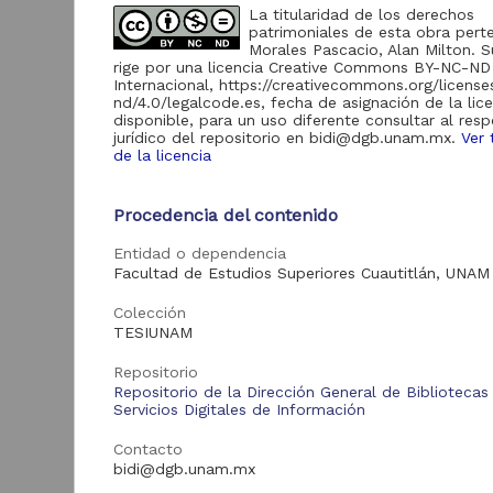
65,920
La titularidad de los derechos
Servicios Digitales de
patrimoniales de esta obra pert
Información
Morales Pascacio, Alan Milton. S
Revistas UNAM
rige por una licencia Creative Commons BY-NC-ND
6,369
Internacional, https://creativecommons.org/licens
Repositorio del
nd/4.0/legalcode.es, fecha de asignación de la lic
Instituto de Ciencias
disponible, para un uso diferente consultar al res
1,161
del Mar y Limnología
jurídico del repositorio en bidi@dgb.unam.mx.
Ver 
"UNINMAR"
de la licencia
"
Repositorios de la
R
Coordinación de
72
Procedencia del contenido
Difusión Cultural
"CulturaUNAM"
D
Entidad o dependencia
I
Repositorio
Facultad de Estudios Superiores Cuautitlán, UNAM
(
Universitario de la
17
9
FES Cuautitlán "RU-
Colección
B
FESC"
TESIUNAM
Repositorio
Institucional de la
1
Repositorio
UNAM
Repositorio de la Dirección General de Bibliotecas
Servicios Digitales de Información
Contacto
bidi@dgb.unam.mx
Acervo