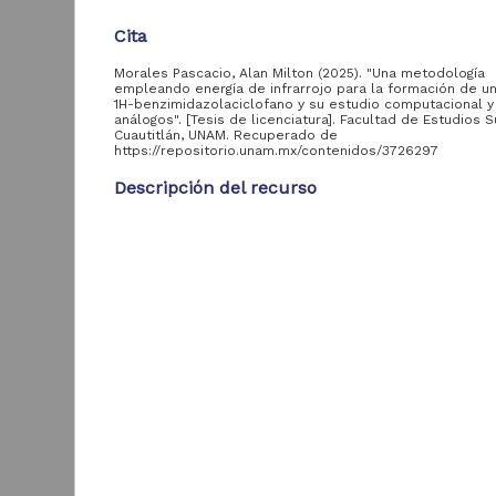
Colecciones
Cita
Universitarias
1,905,019
Digitales
Morales Pascacio, Alan Milton (2025). "Una metodología
empleando energía de infrarrojo para la formación de un
Tesis
65,920
1H-benzimidazolaciclofano y su estudio computacional y
análogos". [Tesis de licenciatura]. Facultad de Estudios 
Artículos
6,369
Cuautitlán, UNAM. Recuperado de
https://repositorio.unam.mx/contenidos/3726297
Colección
Malacológica "Dr.
369
Descripción del recurso
Antonio García-
Cubas" (COMA)
Autor(es)
Colección Ictiológica
338
Morales Pascacio, Alan Milton
Laboratorio de
Identificador del autor
Biodiversidad y
286
"
Morales Pascacio, Alan Milton::si::SinIdentificador
Macroecología
Colección de la
Colaborador(es)
105
Subclase Copepoda
Peniéres Carrillo, José Guillermo (asesor); Hernánd
D
Víctor Osvaldo (asesor)
ver más
I
(
Tipo
3
Tesis de licenciatura
B
Tipo de
Título