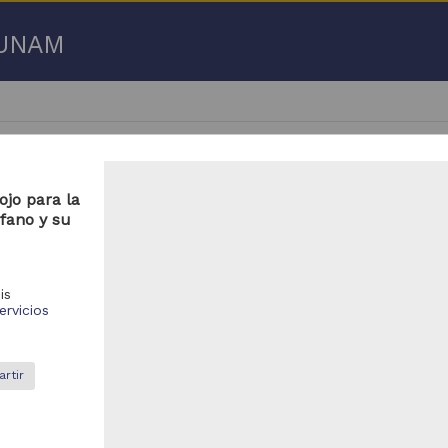
a UNAM
jo para la
fano y su
 50 de
1,978,559 resultados
is
ervicios
Registro de colección universitaria
Registro de colección universitaria
rtir