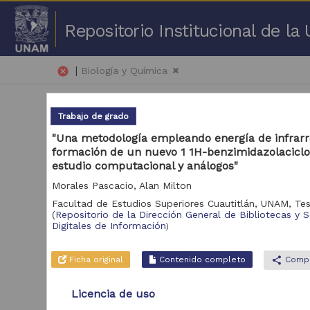
Repositorio Institucional de l
|
cancel
Biología y Química
Trabajo de grado
"Una metodología empleando energía de infrarro
formación de un nuevo 1 1H-benzimidazolaciclo
estudio computacional y análogos"
1 -
Morales Pascacio, Alan Milton
Facultad de Estudios Superiores Cuautitlán, UNAM,
Tes
Repositorio
(
Repositorio de la Dirección General de Bibliotecas y S
Digitales de Información
)
Portal de Datos
Abiertos UNAM,
1,905,019
Colecciones
Ficha original
Contenido completo
share
Compa
Universitarias
Repositorio de la
Licencia de uso
Dirección General de
Bibliotecas y