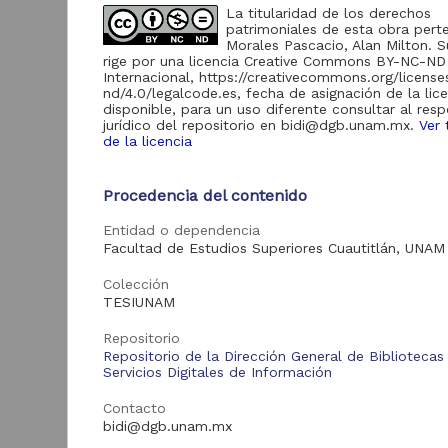
La titularidad de los derechos
patrimoniales de esta obra pert
Acervo
Morales Pascacio, Alan Milton. S
rige por una licencia Creative Commons BY-NC-ND
Internacional, https://creativecommons.org/licens
Tesis
569,855
nd/4.0/legalcode.es, fecha de asignación de la lic
disponible, para un uso diferente consultar al res
jurídico del repositorio en bidi@dgb.unam.mx.
Ver 
de la licencia
T
Tipo de
p
recurso
(
Procedencia del contenido
en
Trabajo de grado
569,855
Y
Entidad o dependencia
2
Facultad de Estudios Superiores Cuautitlán, UNAM
B
Colección
Tipo de
TESIUNAM
contenido
Repositorio
Repositorio de la Dirección General de Bibliotecas
Tesis de licenciatura
398,511
Servicios Digitales de Información
Tesis de especialidad
97,459
Contacto
Tesis de maestría
53,587
Tra
bidi@dgb.unam.mx
Tesis de doctorado
20,298