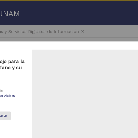
a UNAM
s y Servicios Digitales de Información
jo para la
fano y su
 50 de
569,855 resultados
is
ervicios
bajo de grado
Trabajo de grado
rtir