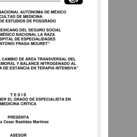
Bayona Ortega, Paola
2025
Medicina y Ciencias de la
Salud
share
Trabajo de grado