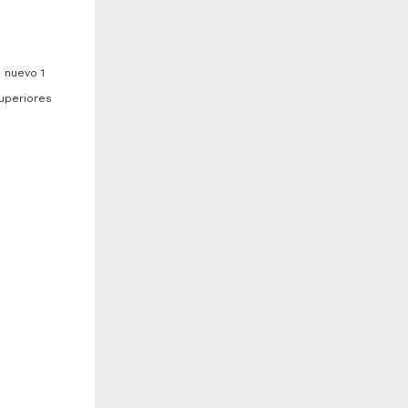
 nuevo 1
Superiores
Aislamiento y caracterización
Somos abertura de caracol:
e bacterias cultivables
enunciaciones gráficas desde
sociadas a granada roja...
la zona habitacional Unidad...
ez Lima,
antana Vázquez, Armando
Valencia Ávila, María Teresa
025
2025
iología y Química
Artes y Humanidades