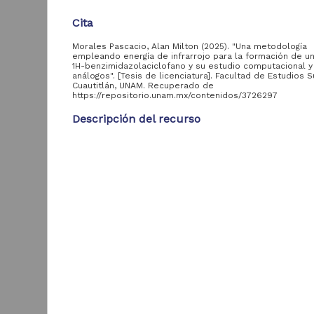
Cita
Morales Pascacio, Alan Milton (2025). "Una metodología
Entidad
empleando energía de infrarrojo para la formación de un
aportante
1H-benzimidazolaciclofano y su estudio computacional y
de la UNAM
análogos". [Tesis de licenciatura]. Facultad de Estudios 
Cuautitlán, UNAM. Recuperado de
https://repositorio.unam.mx/contenidos/3726297
Facultad de
69,340
Medicina, UNAM
Descripción del recurso
Facultad de Derecho,
Autor(es)
45,284
UNAM
Morales Pascacio, Alan Milton
Facultad de
32,846
Ingeniería, UNAM
Identificador del autor
"
Morales Pascacio, Alan Milton::si::SinIdentificador
Facultad de
d
30,370
Odontología, UNAM
a
Colaborador(es)
Peniéres Carrillo, José Guillermo (asesor); Hernánd
Facultad de Química,
S
30,237
Víctor Osvaldo (asesor)
UNAM
2
B
Facultad de Filosofía
Tipo
26,470
y Letras, UNAM
Tesis de licenciatura
Facultad de Ciencias,
25,906
Título
UNAM