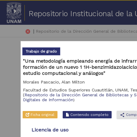
Repositorio Institucional de l
|
cancel
Repositorio de la Dirección General de Biblioteca
Trabajo de grado
"Una metodología empleando energía de infrarro
formación de un nuevo 1 1H-benzimidazolaciclo
estudio computacional y análogos"
1 -
Morales Pascacio, Alan Milton
Facultad de Estudios Superiores Cuautitlán, UNAM,
Tes
Repositorio
(
Repositorio de la Dirección General de Bibliotecas y S
Tra
Digitales de Información
)
Repositorio de la
569,855
Dirección General
de Bibliotecas y
Ficha original
Contenido completo
share
Compa
Servicios Digitales
de Información
Licencia de uso