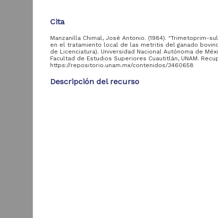
Digitales
Revista Digital
Cita
Innovación en
7
Ciencia, Tecnología y
Manzanilla Chimal, José Antonio. (1984). "Trimetoprim-sul
Educación
en el tratamiento local de las metritis del ganado bovino
de Licenciatura). Universidad Nacional Autónoma de Méxi
Publicaciones de la
6
Facultad de Estudios Superiores Cuautitlán, UNAM. Rec
FESC
https://repositorio.unam.mx/contenidos/3460658
Descripción del recurso
Tipo de
Autor(es)
recurso
Manzanilla Chimal, José Antonio
Colaborador(es)
Trabajo de grado
18,870
A
Ordóñez Medina, Rafael
u
Artículo
273
c
Tipo
Video
58
Tesis de licenciatura
H
Registro de
1
Título
colección
36
M
universitaria
Trimetoprim-sulfa (borgal) en el tratamiento local
S
metritis del ganado bovino
Documentación
académica y de
25
Fecha
investigación