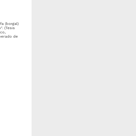
fa (borgal)
". (Tesis
co,
uperado de
ccion del doxapram en el
Proyecto para el
so de pentobarbital en
establecimiento de una
anideos
explotacion comercial de...
eras Hernandez, Irene
Villasenor López, Manuel
984
Arturo
edicina y Ciencias de la
1984
 de las
alud
Ingenierías