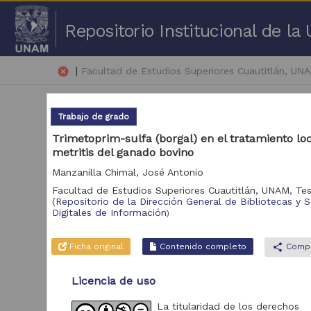
Repositorio Institucional de l
|
cancel
Facultad de Estudios Superiores Cuautitlán, UN
Trabajo de grado
Trimetoprim-sulfa (borgal) en el tratamiento loc
metritis del ganado bovino
Manzanilla Chimal, José Antonio
18,
Facultad de Estudios Superiores Cuautitlán, UNAM,
Tes
(
Repositorio de la Dirección General de Bibliotecas y S
Repositorio
Digitales de Información
)
Tra
Repositorio de la
Dirección General de
Ficha original
Contenido completo
share
Compa
Bibliotecas y
18,870
Servicios Digitales de
Información
Licencia de uso
Repositorio
La titularidad de los derechos
Universitario de la