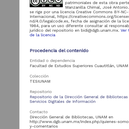
185
patrimoniales de esta obra pert
FES Cuautitlán "RU-
Manzanilla Chimal, José Antonio
FESC"
se rige por una licencia Creative Commons BY-NC
Internacional, https://creativecommons.org/licens
Revistas UNAM
185
nd/4.0/legalcode.es, fecha de asignación de la lic
1984, para un uso diferente consultar al responsab
Portal de Datos
jurídico del repositorio en bidi@dgb.unam.mx.
Ver 
Abiertos UNAM,
36
de la licencia
Colecciones
Universitarias
M
d
Procedencia del contenido
c
en
Entidad o dependencia
Acervo
A
Facultad de Estudios Superiores Cuautitlán, UNAM
A
1
Tesis
18,870
Colección
I
TESIUNAM
Artículos
185
Revista Universitaria
Repositorio
Digital de Ciencias
88
Repositorio de la Dirección General de Bibliotecas
Sociales
Servicios Digitales de Información
Recursos educativos
84
Contacto
de la FESC
Dirección General de Bibliotecas, UNAM en
Colecciones
http://www.dgb.unam.mx/index.php/quienes-somo
Tra
Universitarias
36
y-comentarios