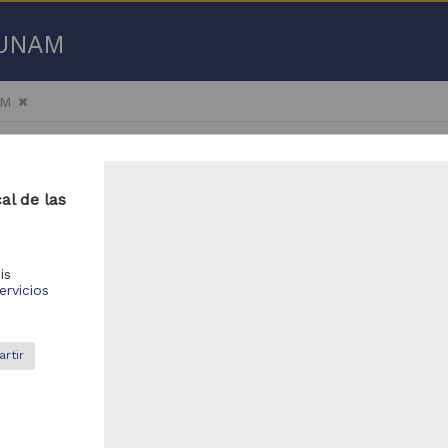
a UNAM
AM
al de las
601 - 18,650 de
19,276 resultados
is
ervicios
bajo de grado
Trabajo de grado
rtir