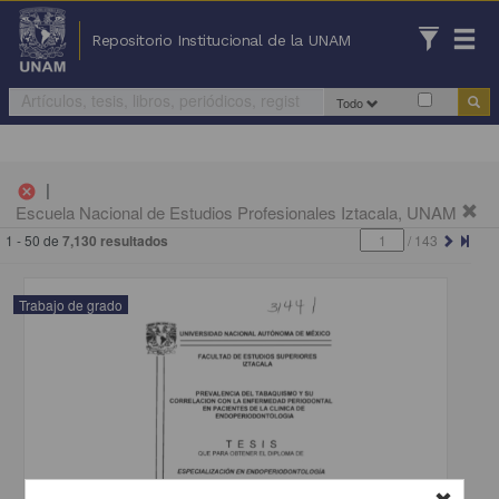
Repositorio Institucional de la UNAM
Todo
|
cancel
Escuela Nacional de Estudios Profesionales Iztacala, UNAM
1 - 50 de
7,130 resultados
/
143
Trabajo de grado