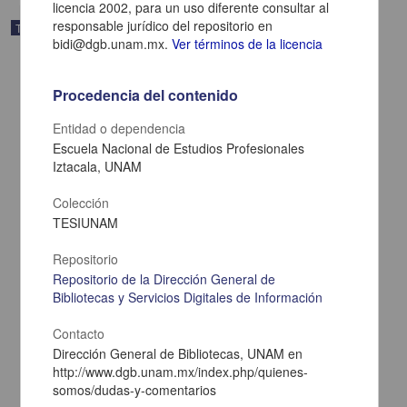
licencia 2002, para un uso diferente consultar al
responsable jurídico del repositorio en
Trabajo de grado
bidi@dgb.unam.mx.
Ver términos de la licencia
Procedencia del contenido
Entidad o dependencia
Escuela Nacional de Estudios Profesionales
Iztacala, UNAM
Colección
TESIUNAM
Repositorio
Repositorio de la Dirección General de
Induccion de respuesta inmune en el tracto genital por la protoxina
Bibliotecas y Servicios Digitales de Información
Cry 1Ac de Bacillus thuringiensis durante el ciclo estral en ratones
Perez Ordoñez, Maria Ines
Contacto
2005
Dirección General de Bibliotecas, UNAM en
Biología y Química
http://www.dgb.unam.mx/index.php/quienes-
share
somos/dudas-y-comentarios