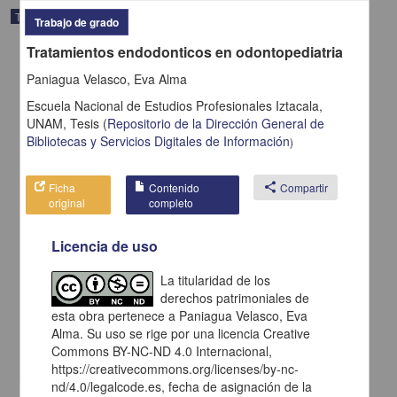
Trabajo de grado
Trabajo de grado
Tratamientos endodonticos en odontopediatria
Paniagua Velasco, Eva Alma
Escuela Nacional de Estudios Profesionales Iztacala,
UNAM,
Tesis
(
Repositorio de la Dirección General de
Bibliotecas y Servicios Digitales de Información
)
Ficha
Contenido
share
Compartir
original
completo
Licencia de uso
Residencia en terapia familiar sistemica
La titularidad de los
Salas Ortiz, Mireya
derechos patrimoniales de
2005
esta obra pertenece a Paniagua Velasco, Eva
Ciencias Sociales y Económicas,Medicina y Ciencias de la Salud
Alma. Su uso se rige por una licencia Creative
Commons BY-NC-ND 4.0 Internacional,
share
https://creativecommons.org/licenses/by-nc-
nd/4.0/legalcode.es, fecha de asignación de la