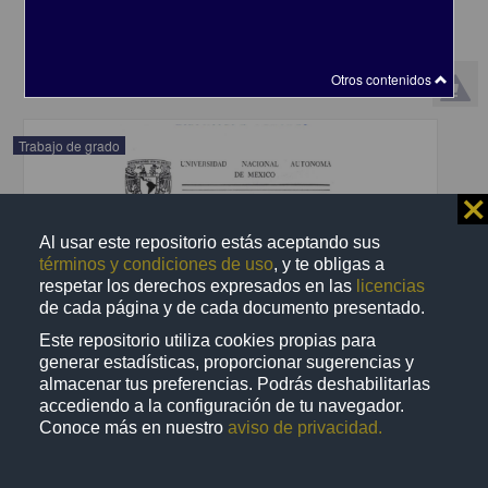
2004
Ciencias Sociales y Económicas,Medicina y Ciencias de la Salud
share
Otros contenidos
Trabajo de grado
⨯
Al usar este repositorio estás aceptando sus
términos y condiciones de uso
, y te obligas a
respetar los derechos expresados en las
licencias
de cada página y de cada documento presentado.
Este repositorio utiliza cookies propias para
generar estadísticas, proporcionar sugerencias y
almacenar tus preferencias. Podrás deshabilitarlas
accediendo a la configuración de tu navegador.
Conoce más en nuestro
aviso de privacidad.
Colonizacion bacteriana en membranas de PTFE-e en
regeneracion tisular guiada