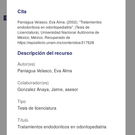
Cita
Trabajo de grado
Paniagua Velasco, Eva Alma. (2002). "Tratamientos
endodonticos en odontopediatria". (Tesis de
Licenciatura). Universidad Nacional Autónoma de
México, México. Recuperado de
https://repositorio.unam.mx/contenidos/317628
Descripción del recurso
Autor(es)
Paniagua Velasco, Eva Alma
Colaborador(es)
Gonzalez Anaya, Jaime, asesor
Tipo
Efecto de agonistas y antagonistas GABAB en la amnesia inducida
Tesis de licenciatura
por escopolamina
Gonzalez López, Maria Reyes Altagracia
Título
2005
Tratamientos endodonticos en odontopediatria
Biología y Química,Medicina y Ciencias de la Salud