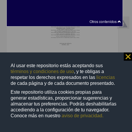
Otros contenidos
⨯
Construcción de la escala de empatía terapéutica (Empater)
Acosta Medina, José Luis
Al usar este repositorio estás aceptando sus
2024
términos y condiciones de uso
, y te obligas a
Medicina y Ciencias de la Salud,Ciencias Sociales y Económicas
respetar los derechos expresados en las
licencias
de cada página y de cada documento presentado.
share
Este repositorio utiliza cookies propias para
generar estadísticas, proporcionar sugerencias y
almacenar tus preferencias. Podrás deshabilitarlas
Trabajo de grado
accediendo a la configuración de tu navegador.
Conoce más en nuestro
aviso de privacidad.