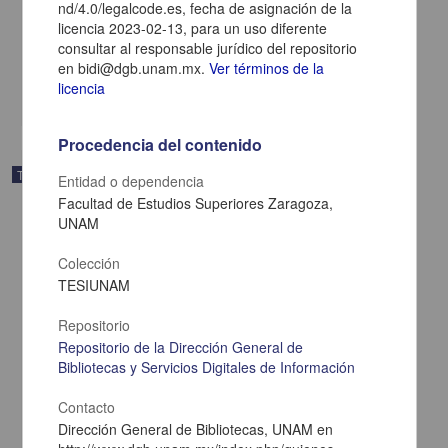
nd/4.0/legalcode.es, fecha de asignación de la
programa educativo preventivo
licencia 2023-02-13, para un uso diferente
Sanabria Hernández, Diana Teresa
2024
consultar al responsable jurídico del repositorio
Medicina y Ciencias de la Salud
en bidi@dgb.unam.mx.
Ver términos de la
licencia
share
Procedencia del contenido
Trabajo de grado
Entidad o dependencia
Facultad de Estudios Superiores Zaragoza,
UNAM
Colección
TESIUNAM
Repositorio
Repositorio de la Dirección General de
Bibliotecas y Servicios Digitales de Información
Contacto
Dirección General de Bibliotecas, UNAM en