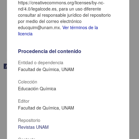
https://creativecommons.org/licenses/by-nc-
nd/4.0/legalcode.es, para un uso diferente
Teaching Photochemistry with Microscale Experiments. A
Contribution for the Ongoing Curriculum Modernisation
consultar al responsable jurídico del repositorio
por medio del correo electrónico
Walter Tausch, Michael - Facultad de Química, UNAM
2018-08-25
educquim@unam.mx.
Ver términos de la
Biología y Química
licencia
share
Procedencia del contenido
Entidad o dependencia
Artículo
Facultad de Química, UNAM
Colección
Educación Química
Editor
Facultad de Química, UNAM
Repositorio
Revistas UNAM