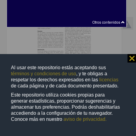
Otros contenidos
⨯
Al usar este repositorio estás aceptando sus
términos y condiciones de uso
, y te obligas a
Fuerzas intermoleculares y propiedades físicas de compuestos
respetar los derechos expresados en las
licencias
orgánicos Una estrategia didáctica
de cada página y de cada documento presentado.
Fornaso, Celia; Bamonte, Edith; Monteserin, Haydée; Landau,
Leonor; Di Giacomo, María; Mastrángelo, Martina; Torres, Noemí
Este repositorio utiliza cookies propias para
Marta; Erausquin, Pilar - Facultad de Química, UNAM
generar estadísticas, proporcionar sugerencias y
2018-08-25
almacenar tus preferencias. Podrás deshabilitarlas
Biología y Química
accediendo a la configuración de tu navegador.
share
Conoce más en nuestro
aviso de privacidad.