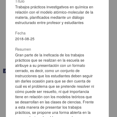
Título
Trabajos prácticos investigativos en química en
relación con el modelo atómico-molecular de la
materia, planificados mediante un diálogo
estructurado entre profesor y estudiantes
Química en microescala en los laboratorios de Química Inorgánica
y Organometálica
Fecha
Amaíz, Francisco J. - Facultad de Química, UNAM
2018-08-25
2018-08-25
Biología y Química
Resumen
share
Gran parte de la ineficacia de los trabajos
prácticos que se realizan en la escuela se
atribuye a su presentación con un formato
cerrado, es decir, como un conjunto de
Artículo
instrucciones que los estudiantes deben seguir
sin darles ocasión para que se den cuenta de
cuál es el problema que se pretende resolver ni
cómo puede ser resuelto, ni qué importancia
tiene en relación con los modelos teóricos que
se desarrollan en las clases de ciencias. Frente
a esta manera de presentar los trabajos
prácticos, se propone una forma abierta en la