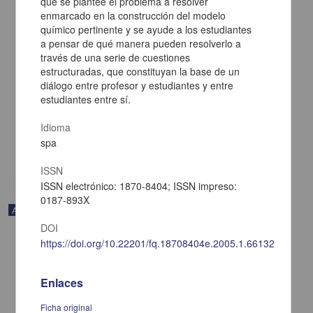
que se plantee el problema a resolver
enmarcado en la construcción del modelo
químico pertinente y se ayude a los estudiantes
a pensar de qué manera pueden resolverlo a
través de una serie de cuestiones
estructuradas, que constituyan la base de un
Demonstration of environmental chemistry with microscale
diálogo entre profesor y estudiantes y entre
chemistry and a low-cost four-led based photom
estudiantes entre sí.
Kin Kee, Wai; Hong Chan, Wing - Facultad de Química, UNAM
2018-08-25
Idioma
Biología y Química
spa
share
ISSN
ISSN electrónico: 1870-8404; ISSN impreso:
0187-893X
Artículo
DOI
https://doi.org/10.22201/fq.18708404e.2005.1.66132
Enlaces
Ficha original