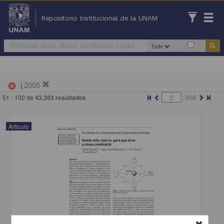
Repositorio Institucional de la UNAM
Todo
|
2005
cancel
51 - 100 de
43,383 resultados
/
868
Artículo