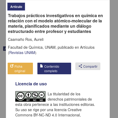
El descubrimiento de la ubiquitina y de su papel en la degradación
de proteínas intracelulares
Artículo
Rodríguez Sotres, Rogelio - Facultad de Química, UNAM
Trabajos prácticos investigativos en química en
2018-08-25
Biología y Química
relación con el modelo atómico-molecular de la
materia, planificados mediante un diálogo
share
estructurado entre profesor y estudiantes
Caamaño Ros, Aureli
Facultad de Química, UNAM,
publicado en
Artículos
Artículo
(
Revistas UNAM
)
Ficha
Contenido
share
Compartir
original
completo
Licencia de uso
La titularidad de los
derechos patrimoniales de
esta obra pertenece a las instituciones editoras.
Su uso se rige por una licencia Creative
Commons BY-NC-ND 4.0 Internacional,