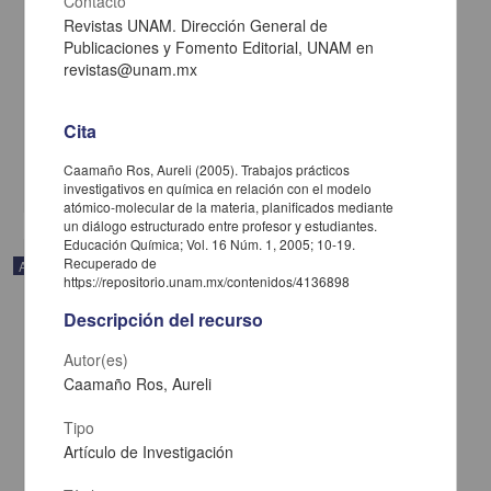
Contacto
Revistas UNAM. Dirección General de
Publicaciones y Fomento Editorial, UNAM en
Experiments in Dyes and Dyeing Means to better understand the
revistas@unam.mx
nature of intermolecular forces
Livneh, Mordechai - Facultad de Química, UNAM
2018-08-25
Cita
Biología y Química
Caamaño Ros, Aureli (2005). Trabajos prácticos
share
investigativos en química en relación con el modelo
atómico-molecular de la materia, planificados mediante
un diálogo estructurado entre profesor y estudiantes.
Educación Química; Vol. 16 Núm. 1, 2005; 10-19.
Recuperado de
Artículo
https://repositorio.unam.mx/contenidos/4136898
Descripción del recurso
Autor(es)
Caamaño Ros, Aureli
Tipo
Artículo de Investigación