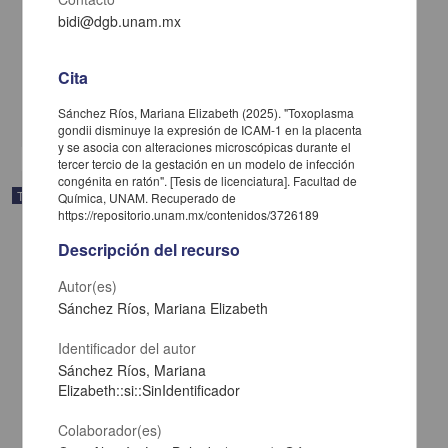
Impacto del diagnóstico de trastorno límite de la personalidad en
bidi@dgb.unam.mx
mujeres víctimas de violencia de género
Mendoza Martínez, Alondra Junuen
2025
Cita
Ciencias Sociales y Económicas,Medicina y Ciencias de la Salud
Sánchez Ríos, Mariana Elizabeth (2025). "Toxoplasma
share
gondii disminuye la expresión de ICAM-1 en la placenta
y se asocia con alteraciones microscópicas durante el
tercer tercio de la gestación en un modelo de infección
congénita en ratón". [Tesis de licenciatura]. Facultad de
Trabajo de grado
Química, UNAM. Recuperado de
https://repositorio.unam.mx/contenidos/3726189
Descripción del recurso
Autor(es)
Sánchez Ríos, Mariana Elizabeth
Identificador del autor
Sánchez Ríos, Mariana
Elizabeth::si::SinIdentificador
Colaborador(es)