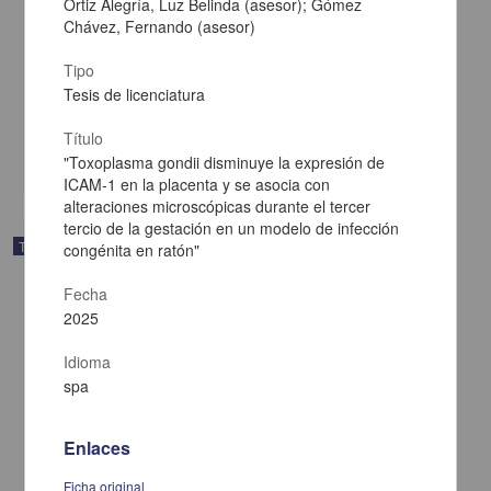
Ortiz Alegría, Luz Belinda (asesor); Gómez
Chávez, Fernando (asesor)
Elaboración y evaluación de películas sublinguales a base de
passiflora para el tratamiento de ansiedad
Tipo
Rodríguez Lovera, Juan Carlos
Tesis de licenciatura
2025
Biología y Química,Medicina y Ciencias de la Salud
Título
share
"Toxoplasma gondii disminuye la expresión de
ICAM-1 en la placenta y se asocia con
alteraciones microscópicas durante el tercer
tercio de la gestación en un modelo de infección
Trabajo de grado
congénita en ratón"
Fecha
2025
Idioma
spa
Enlaces
Ficha original