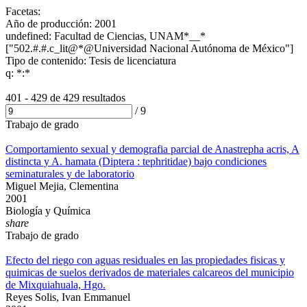
Facetas:
Año de producción: 2001
undefined: Facultad de Ciencias, UNAM*__*
["502.#.#.c_lit@*@Universidad Nacional Autónoma de México"]
Tipo de contenido: Tesis de licenciatura
q: *:*
401 - 429 de
429 resultados
/
9
Trabajo de grado
Comportamiento sexual y demografia parcial de Anastrepha acris, A
distincta y A. hamata (Diptera : tephritidae) bajo condiciones
seminaturales y de laboratorio
Miguel Mejia, Clementina
2001
Biología y Química
share
Trabajo de grado
Efecto del riego con aguas residuales en las propiedades fisicas y
quimicas de suelos derivados de materiales calcareos del municipio
de Mixquiahuala, Hgo.
Reyes Solis, Ivan Emmanuel