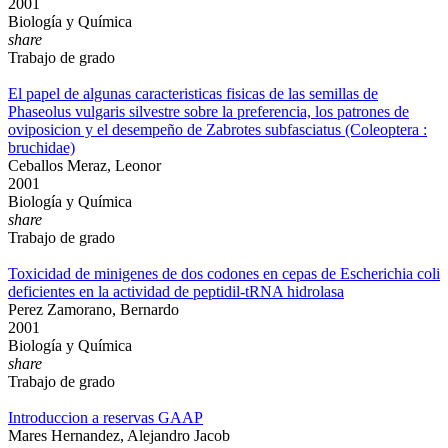
2001
Biología y Química
share
Trabajo de grado
El papel de algunas caracteristicas fisicas de las semillas de
Phaseolus vulgaris silvestre sobre la preferencia, los patrones de
oviposicion y el desempeño de Zabrotes subfasciatus (Coleoptera :
bruchidae)
Ceballos Meraz, Leonor
2001
Biología y Química
share
Trabajo de grado
Toxicidad de minigenes de dos codones en cepas de Escherichia coli
deficientes en la actividad de peptidil-tRNA hidrolasa
Perez Zamorano, Bernardo
2001
Biología y Química
share
Trabajo de grado
Introduccion a reservas GAAP
Mares Hernandez, Alejandro Jacob