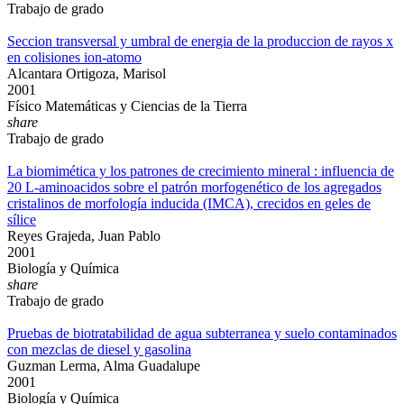
Trabajo de grado
Seccion transversal y umbral de energia de la produccion de rayos x
en colisiones ion-atomo
Alcantara Ortigoza, Marisol
2001
Físico Matemáticas y Ciencias de la Tierra
share
Trabajo de grado
La biomimética y los patrones de crecimiento mineral : influencia de
20 L-aminoacidos sobre el patrón morfogenético de los agregados
cristalinos de morfología inducida (IMCA), crecidos en geles de
sílice
Reyes Grajeda, Juan Pablo
2001
Biología y Química
share
Trabajo de grado
Pruebas de biotratabilidad de agua subterranea y suelo contaminados
con mezclas de diesel y gasolina
Guzman Lerma, Alma Guadalupe
2001
Biología y Química