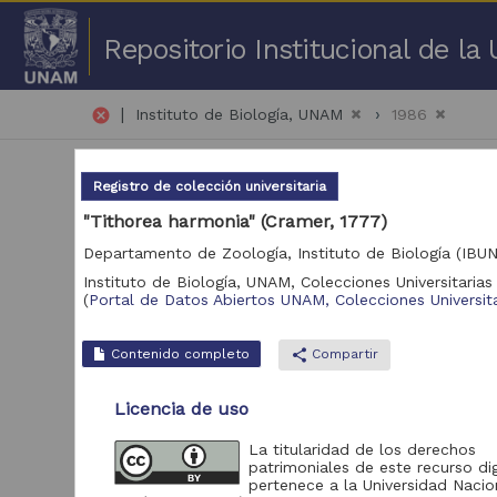
Repositorio Institucional de l
|
cancel
Instituto de Biología, UNAM
1986
Registro de colección universitaria
"Tithorea harmonia" (Cramer, 1777)
Departamento de Zoología, Instituto de Biología (IBU
Instituto de Biología, UNAM,
Colecciones Universitarias 
1 -
(
Portal de Datos Abiertos UNAM, Colecciones Universita
Repositorio
Contenido completo
share
Compartir
Portal de Datos
59,019
Abiertos UNAM,
Licencia de uso
Colecciones
Universitarias
La titularidad de los derechos
patrimoniales de este recurso dig
pertenece a la Universidad Nacio