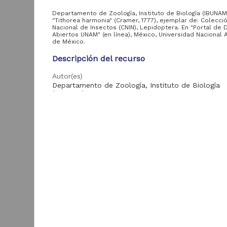
Departamento de Zoología, Instituto de Biología (IBUNAM
"Tithorea harmonia" (Cramer, 1777), ejemplar de: Colecci
Nacional de Insectos (CNIN), Lepidoptera. En "Portal de 
Entidad
Abiertos UNAM" (en línea), México, Universidad Nacional
aportante
de México.
de la UNAM
Descripción del recurso
Instituto de Biología,
59,019
Autor(es)
UNAM
Departamento de Zoología, Instituto de Biología
(IBUNAM)
Colaborador(es)
Área de
C. Velazquez (colector); I. Vargas F. (determinador)
conocimiento
Tipo
"
Registro de colección biológica
Biología y Química
59,019
Título
D
"Tithorea harmonia" (Cramer, 1777)
I
(
Año de
Fecha
1
producción
1986-12-31
B
1986
Idioma
59,019