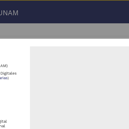
a UNAM
NAM)
Digitales
 50 de
59,019 resultados
rias
)
Registro de colección universitaria
Registro de colección universitaria
ital
nal