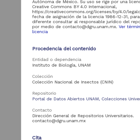
Autónoma de México. Su uso se rige por una licen
Creative Commons BY 4.0 Internacional,
Acervo
https://creativecommons.org/licenses/by/4.0/legal
fecha de asignación de la licencia 1986-12-31, par
Colecciones
59,019
diferente consultar al responsable jurídico del repo
por medio de contacto@dgru.unam.mx.
Ver térmi
Universitarias
licencia
Digitales
Procedencia del contenido
"
S
Tipo de
Entidad o dependencia
recurso
Instituto de Biología, UNAM
D
Registro de
59,019
I
Colección
(
colección
Colección Nacional de Insectos (CNIN)
1
universitaria
B
Repositorio
Portal de Datos Abiertos UNAM, Colecciones Univer
Contacto
Tipo de
Dirección General de Repositorios Universitarios.
contenido
contacto@dgru.unam.mx
Registro de
59,019
colección biológica
Cita