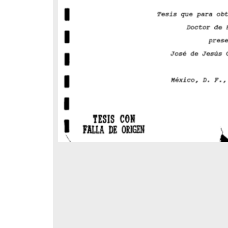
ierra y sociedad en Mexico
Los dialogos del Calepino de
urante el siglo XIX el caso
Motul: exploraciones en la
e Aguascalientes
historiografia de la otredad
omez Serrano, José de
Lema Labadie D Arce, Rose
esus
1998
998
Artes y Humanidades
rtes y Humanidades
share
share
bajo de grado
Trabajo de grado