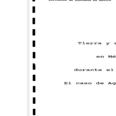
ecuanhuey Sandoval, Alicia
Fenton Navarro, Bertha
998
1998
iencias Sociales y
Biología y Química
conómicas
share
share
bajo de grado
Trabajo de grado