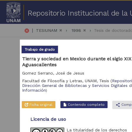
Repositorio Institucional de l
|
cancel
TESIUNAM
1998
Tesis de doctorad
Trabajo de grado
Tierra y sociedad en Mexico durante el siglo XIX
Aguascalientes
Gomez Serrano, José de Jesus
1 -
Facultad de Filosofía y Letras, UNAM,
Tesis
(
Repositor
Dirección General de Bibliotecas y Servicios Digitales 
Repositorio
Información
)
Tra
Repositorio de la
379
Ficha original
Contenido completo
share
Compa
Dirección General de
Bibliotecas y Servicios
Digitales de
Licencia de uso
Información
La titularidad de los derechos