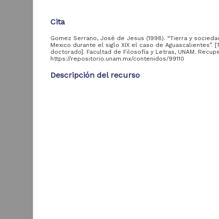
aportante
de la UNAM
Cita
Facultad de Filosofía
Gomez Serrano, José de Jesus (1998). “Tierra y socieda
109
y Letras, UNAM
Mexico durante el siglo XIX el caso de Aguascalientes”. [
doctorado]. Facultad de Filosofía y Letras, UNAM. Recu
Facultad de Ciencias,
https://repositorio.unam.mx/contenidos/99110
55
UNAM
Descripción del recurso
Unidad Académica de
los Ciclos Profesional
Autor(es)
y de Posgrado del
47
Gomez Serrano, José de Jesus
Colegio de Ciencias y
Humanidades, UNAM
Colaborador(es)
Facultad de Derecho,
Meyer Barth, Jean (asesor)
40
UNAM
S
i
Tipo
Facultad de Química,
29
UNAM
Tesis de doctorado
B
Facultad de Ciencias
Título
1
Políticas y Sociales,
21
Tierra y sociedad en Mexico durante el siglo XIX e
A
UNAM
Aguascalientes
Facultad de
21
Medicina, UNAM
Fecha
1998