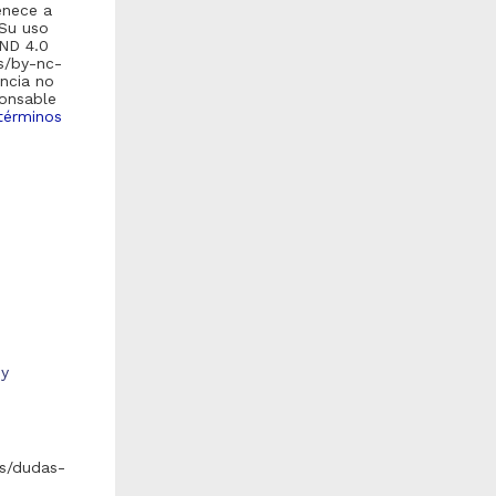
enece a
Su uso
-ND 4.0
es/by-nc-
encia no
ponsable
términos
studio de la conveccion
El marco juridico de las
atural acoplada a muro
calificadoras bursatiles en
lmacenador en flujo
Mexico
ransitorio
orillón Gálvez, David
Rojas Castañeda, Aida
998
1998
ngenierías
Ciencias Sociales y
Económicas
 y
share
share
s/dudas-
bajo de grado
Trabajo de grado