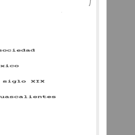
Aguilera Garibay, Maria
Lizbeth
1998
Artes y Humanidades
share
Trabajo de grado