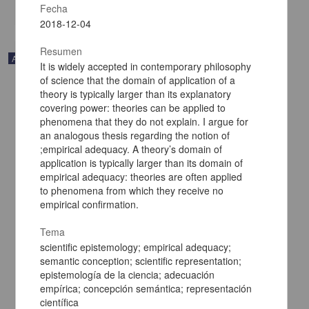
share
Fecha
2018-12-04
Resumen
Artículo
It is widely accepted in contemporary philosophy
of science that the domain of application of a
theory is typically larger than its explanatory
covering power: theories can be applied to
phenomena that they do not explain. I argue for
an analogous thesis regarding the notion of
;empirical adequacy. A theory’s domain of
application is typically larger than its domain of
empirical adequacy: theories are often applied
to phenomena from which they receive no
empirical confirmation.
Tema
scientific epistemology; empirical adequacy;
semantic conception; scientific representation;
La poesía de lo revaciado. Imágenes de memoria, imágenes de
nación
epistemología de la ciencia; adecuación
Miranda Melo, Wander - Centro de Investigaciones sobre América
empírica; concepción semántica; representación
Latina y el Caribe, UNAM
científica