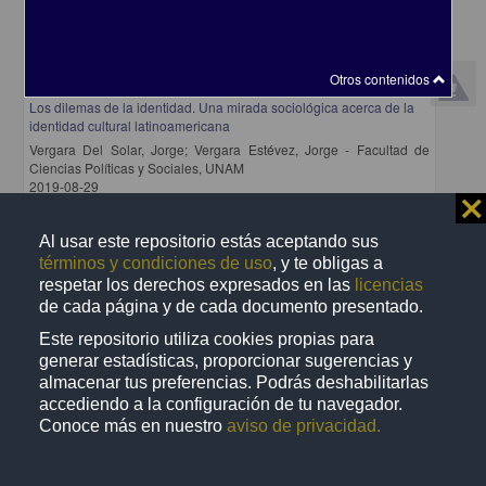
Otros contenidos
Los dilemas de la identidad. Una mirada sociológica acerca de la
identidad cultural latinoamericana
Vergara Del Solar, Jorge; Vergara Estévez, Jorge - Facultad de
Ciencias Políticas y Sociales, UNAM
2019-08-29
⨯
Ciencias Sociales y Económicas
share
Al usar este repositorio estás aceptando sus
términos y condiciones de uso
, y te obligas a
respetar los derechos expresados en las
licencias
de cada página y de cada documento presentado.
Artículo
Este repositorio utiliza cookies propias para
generar estadísticas, proporcionar sugerencias y
almacenar tus preferencias. Podrás deshabilitarlas
accediendo a la configuración de tu navegador.
Conoce más en nuestro
aviso de privacidad.