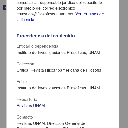
consultar al responsable jurídico del repositorio
Artículo
por medio del correo electrónico
critica.ojs@filosoficas.unam.mx.
Ver términos de
la licencia
Procedencia del contenido
Entidad o dependencia
Instituto de Investigaciones Filosóficas, UNAM
Colección
Crítica. Revista Hispanoamericana de Filosofía
Editor
Instituto de Investigaciones Filosóficas, UNAM
Cómo se estudia. La organización del trabajo intelectual
Santana, Gustavo - Centro de Enseñanza para Extranjeros, UNAM
Repositorio
2021-06-26
Revistas UNAM
Artes y Humanidades
share
Contacto
Revistas UNAM. Dirección General de