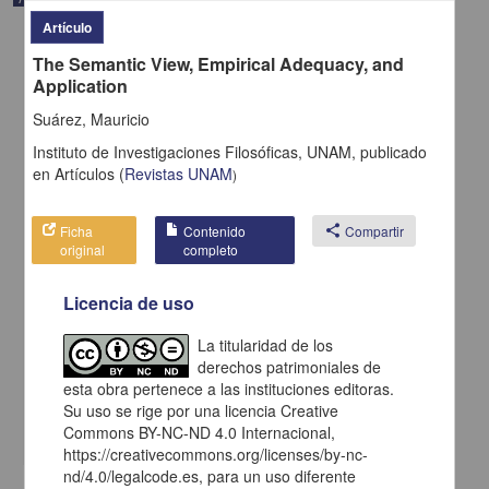
Artículo
The Semantic View, Empirical Adequacy, and
Application
Suárez, Mauricio
Instituto de Investigaciones Filosóficas, UNAM,
publicado
en
Artículos
(
Revistas UNAM
)
Ficha
Contenido
share
Compartir
original
completo
Licencia de uso
El muralismo mexicano de vanguardia: Algunas ideas inexactas en
su apreciación desde la crítica de arte (1950-2000)
La titularidad de los
Fernández, Silvia - Centro de Enseñanza para Extranjeros, UNAM
derechos patrimoniales de
2021-06-26
esta obra pertenece a las instituciones editoras.
Artes y Humanidades
Su uso se rige por una licencia Creative
share
Commons BY-NC-ND 4.0 Internacional,
https://creativecommons.org/licenses/by-nc-
nd/4.0/legalcode.es, para un uso diferente