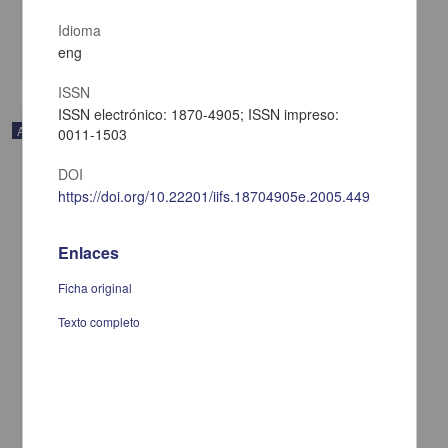
2020-04-02
Multidisciplina
Idioma
share
eng
ISSN
ISSN electrónico: 1870-4905; ISSN impreso:
Artículo
0011-1503
DOI
https://doi.org/10.22201/iifs.18704905e.2005.449
Enlaces
Ficha original
Texto completo
Simón Bolívar: la oportunidad de Hispanoamérica en El general en
su laberinto