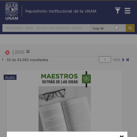
Repositorio Institucional de la UNAM
Todo
|
2005
cancel
1 - 50 de
43,383 resultados
/
868
Audio