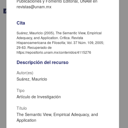
Publicaciones y Fomento Editorial, UNAM en
revistas@unam.mx
Artículo
Cita
Suárez, Mauricio (2005). The Semantic View, Empirical
Adequacy, and Application. Crítica. Revista
Hispanoamericana de Filosofía; Vol. 37 Núm. 109, 2005;
29-63. Recuperado de
https://repositorio.unam.mx/contenidos/4115276
Descripción del recurso
Autor(es)
Suárez, Mauricio
Tipo
La búsqueda de la identidad nacional en la novela corta mexicana
Artículo de Investigación
(1836-1846)
Gómez Aguado, Guadalupe - Centro de Enseñanza para
Título
Extranjeros, UNAM
The Semantic View, Empirical Adequacy, and
2021-06-26
Application
Artes y Humanidades