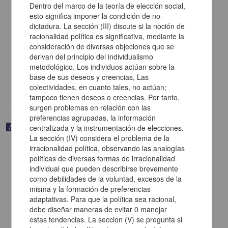
Dentro del marco de la teoría de elección social,
esto significa imponer la condición de no-
dictadura. La sección (III) discute si la noción de
Una hermosa mata de maíz y otros poemas
racionalidad política es significativa, mediante la
Ramírez C., Alfredo; Valiñas C., Leopoldo - Instituto de
consideración de diversas objeciones que se
Investigaciones Históricas, UNAM
derivan del principio del individualismo
2022-10-13
metodológico. Los individuos actúan sobre la
Artes y Humanidades
base de sus deseos y creencias, Las
share
colectividades, en cuanto tales, no actúan;
tampoco tienen deseos o creencias. Por tanto,
surgen problemas en relación con las
preferencias agrupadas, la información
Artículo
centralizada y la instrumentación de elecciones.
La sección (IV) considera el problema de la
irracionalidad política, observando las analogías
políticas de diversas formas de irracionalidad
individual que pueden describirse brevemente
como debilidades de la voluntad, excesos de la
misma y la formación de preferencias
adaptativas. Para que la política sea racional,
debe diseñar maneras de evitar 0 manejar
estas tendencias. La seccion (V) se pregunta si