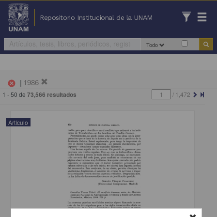
Repositorio Institucional de la UNAM
Todo
|
1986
cancel
1 - 50 de
73,566 resultados
/
1,472
Artículo