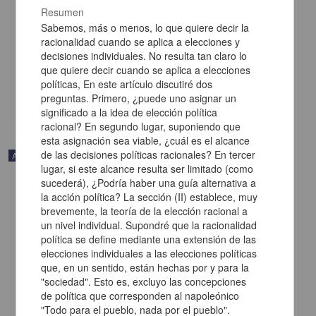
Resumen
Volumen 18: nueva literatura en náhuatl y riqueza de los antiguos
Sabemos, más o menos, lo que quiere decir la
textos
racionalidad cuando se aplica a elecciones y
León Portilla, Miguel - Instituto de Investigaciones Históricas, UNAM
decisiones individuales. No resulta tan claro lo
2022-10-13
que quiere decir cuando se aplica a elecciones
Artes y Humanidades
políticas, En este artículo discutiré dos
preguntas. Primero, ¿puede uno asignar un
share
significado a la idea de elección política
racional? En segundo lugar, suponiendo que
esta asignación sea viable, ¿cuál es el alcance
de las decisiones políticas racionales? En tercer
Artículo
lugar, si este alcance resulta ser limitado (como
sucederá), ¿Podría haber una guía alternativa a
la acción política? La sección (II) establece, muy
brevemente, la teoría de la elección racional a
un nivel individual. Supondré que la racionalidad
política se define mediante una extensión de las
elecciones individuales a las elecciones políticas
que, en un sentido, están hechas por y para la
"sociedad". Esto es, excluyo las concepciones
de política que corresponden al napoleónico
"Todo para el pueblo, nada por el pueblo".