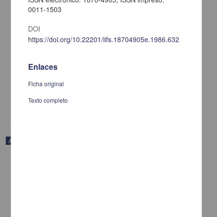
0011-1503
DOI
https://doi.org/10.22201/iifs.18704905e.1986.632
Sahagún"s Tlauculcuicatl, a Nahuatl Lament
Enlaces
Burkhart, Louise M. - Instituto de Investigaciones Históricas, UNAM
2022-10-13
Ficha original
Artes y Humanidades
Texto completo
share
Artículo