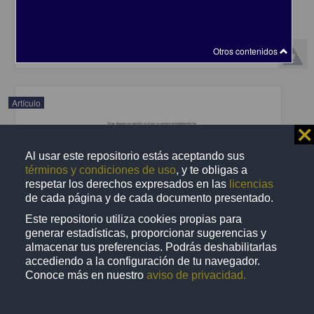
Dascal, Marcelo - Instituto de Investigaciones Filosóficas, UNAM
2018-12-08
Artes y Humanidades
share
Otros contenidos
Artículo
⨯
Al usar este repositorio estás aceptando sus
términos y condiciones de uso
, y te obligas a
respetar los derechos expresados en las
licencias
de cada página y de cada documento presentado.
Este repositorio utiliza cookies propias para
generar estadísticas, proporcionar sugerencias y
almacenar tus preferencias. Podrás deshabilitarlas
accediendo a la configuración de tu navegador.
Conoce más en nuestro
aviso de privacidad.
Shmuel Nitzan y Jacob Paroush, Collective Decision Making. An