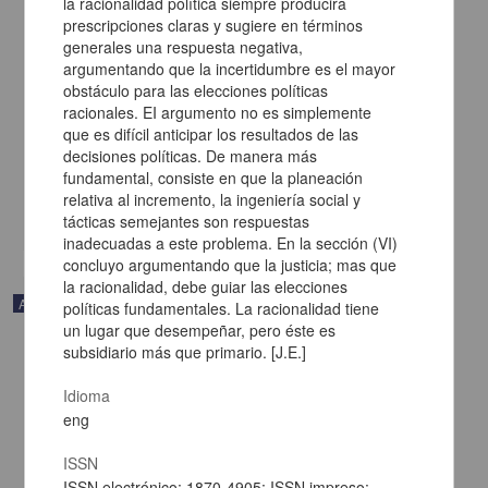
la racionalidad política siempre producirá
prescripciones claras y sugiere en términos
generales una respuesta negativa,
argumentando que la incertidumbre es el mayor
obstáculo para las elecciones políticas
La víspera del día de muertos
racionales. EI argumento no es simplemente
Silva Galeana, Librado - Instituto de Investigaciones Históricas,
que es difícil anticipar los resultados de las
UNAM
decisiones políticas. De manera más
2022-10-13
fundamental, consiste en que la planeación
Artes y Humanidades
relativa al incremento, la ingeniería social y
share
tácticas semejantes son respuestas
inadecuadas a este problema. En la sección (VI)
concluyo argumentando que la justicia; mas que
la racionalidad, debe guiar las elecciones
Artículo
políticas fundamentales. La racionalidad tiene
un lugar que desempeñar, pero éste es
subsidiario más que primario. [J.E.]
Idioma
eng
ISSN
ISSN electrónico: 1870-4905; ISSN impreso: