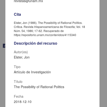
revistas@unam.mx
Household and Family Structure in Early Colonial Tepetlaoztoc: An
Analysis of the Códice de Santa María Asunción
Harvey, Herbert R. - Instituto de Investigaciones Históricas, UNAM
Cita
2022-10-13
Artes y Humanidades
Elster, Jon (1986). The Possibility of Rational Politics.
share
Crítica. Revista Hispanoamericana de Filosofía; Vol. 18
Núm. 54, 1986; 17-62. Recuperado de
https://repositorio.unam.mx/contenidos/4115340
Descripción del recurso
Artículo
Autor(es)
Elster, Jon
Tipo
Artículo de Investigación
Título
The Possibility of Rational Politics
Fecha
2018-12-10