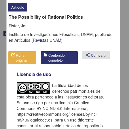
Artes y Humanidades
Artículo
share
The Possibility of Rational Politics
Elster, Jon
Artículo
Instituto de Investigaciones Filosóficas, UNAM,
publicado
en
Artículos
(
Revistas UNAM
)
Ficha
Contenido
share
Compartir
original
completo
Licencia de uso
La titularidad de los
derechos patrimoniales de
esta obra pertenece a las instituciones editoras.
Su uso se rige por una licencia Creative
Commons BY-NC-ND 4.0 Internacional,
https://creativecommons.org/licenses/by-nc-
Un primerísimo ensayo de análisis etimológico de toponimias y
nd/4.0/legalcode.es, para un uso diferente
otros vocablos nahuas, en 1520-1523
consultar al responsable jurídico del repositorio