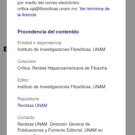
H. De León Portilla, Ascensión - Instituto de Investigaciones
por medio del correo electrónico
Históricas, UNAM
critica.ojs@filosoficas.unam.mx.
Ver términos de
2022-10-13
la licencia
Artes y Humanidades
share
Procedencia del contenido
Entidad o dependencia
Instituto de Investigaciones Filosóficas, UNAM
Artículo
Colección
Crítica. Revista Hispanoamericana de Filosofía
Editor
Instituto de Investigaciones Filosóficas, UNAM
Repositorio
Revistas UNAM
Contacto
Revistas UNAM. Dirección General de
Publicaciones y Fomento Editorial, UNAM en