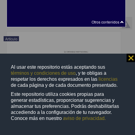
2025-01-23
Ciencias Sociales y Económicas
share
Otros contenidos
Artículo
⨯
Al usar este repositorio estás aceptando sus
términos y condiciones de uso
, y te obligas a
respetar los derechos expresados en las
licencias
de cada página y de cada documento presentado.
Este repositorio utiliza cookies propias para
generar estadísticas, proporcionar sugerencias y
almacenar tus preferencias. Podrás deshabilitarlas
accediendo a la configuración de tu navegador.
Conoce más en nuestro
aviso de privacidad.
La orfandad institucional: un análisis del caso Ayotzinapa
Umaña Reyes, Lorena Margarita - Facultad de Ciencias Políticas y