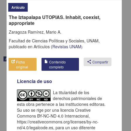
La Agenda 2030 en México desde el Enfoque de Derechos
Humanos. Un análisis transexenal
Artículo
Huitrón Morales, Analilia; Prado Lallande, Juan Pablo - Facultad de
The Iztapalapa UTOPIAS. Inhabit, coexist,
Ciencias Políticas y Sociales, UNAM
2025-01-23
appropriate
Ciencias Sociales y Económicas
Zaragoza Ramírez, Mario A.
share
Facultad de Ciencias Políticas y Sociales, UNAM,
publicado en
Artículos
(
Revistas UNAM
)
Artículo
Ficha
Contenido
share
Compartir
original
completo
Licencia de uso
La titularidad de los
derechos patrimoniales de
esta obra pertenece a las instituciones editoras.
Su uso se rige por una licencia Creative
Commons BY-NC-ND 4.0 Internacional,
https://creativecommons.org/licenses/by-nc-
nd/4.0/legalcode.es, para un uso diferente