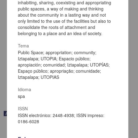
inhabiting, sharing, coexisting and appropriating
public spaces, a way of making and thinking
about the community in a lasting way and not
only limited to the use of the facilities but also to
consolidate the roots of attachment and
belonging to a place and an idea of society.
Tema
Impacto del ejercicio de contrahegemonía de las potencias en la
capacidad autónoma de los Estados no hegemónicos.
Public Space; appropriation; community;
Planteamientos teóricos desde la perspectiva autonomista
Iztapalapa; UTOPIA; Espacio público;
Carpio Rubio, Roberto - Facultad de Ciencias Políticas y Sociales,
apropiación; comunidad; Iztapalapa; UTOPÍAS;
UNAM
Espaço público; apropriação; comunidade;
2025-01-23
Iztapalapa; UTOPIAS
Ciencias Sociales y Económicas
share
Idioma
spa
ISSN
Artículo
ISSN electrónico: 2448-4938; ISSN impreso:
0186-6028