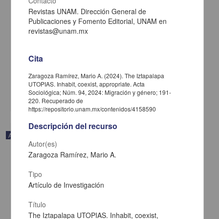
Contacto
Revistas UNAM. Dirección General de
Publicaciones y Fomento Editorial, UNAM en
revistas@unam.mx
La política británica hacia las islas Malvinas. Las reformas
posteriores a 1982
Cita
Berardi, Lilián - Facultad de Ciencias Políticas y Sociales, UNAM
2025-01-23
Zaragoza Ramírez, Mario A. (2024). The Iztapalapa
Ciencias Sociales y Económicas
UTOPIAS. Inhabit, coexist, appropriate. Acta
Sociológica; Núm. 94, 2024: Migración y género; 191-
share
220. Recuperado de
https://repositorio.unam.mx/contenidos/4158590
Descripción del recurso
Artículo
Autor(es)
Zaragoza Ramírez, Mario A.
Tipo
Artículo de Investigación
Título
The Iztapalapa UTOPIAS. Inhabit, coexist,