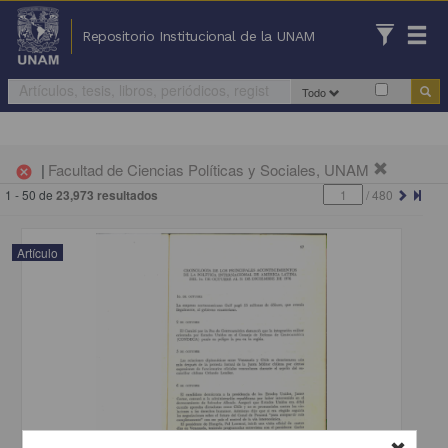
Repositorio Institucional de la UNAM
Todo
|
Facultad de Ciencias Políticas y Sociales, UNAM
cancel
1 - 50 de
23,973 resultados
/
480
Artículo