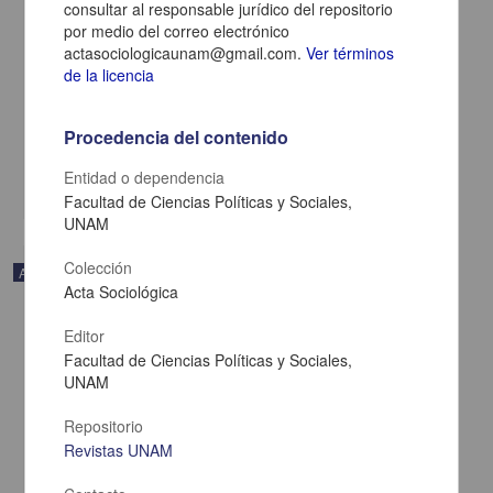
consultar al responsable jurídico del repositorio
por medio del correo electrónico
Palma Guillén y Sánchez, precursora de la diplomacia femenina en
actasociologicaunam@gmail.com.
Ver términos
América Latina
de la licencia
Ojeda Revah, Mario - Facultad de Ciencias Políticas y Sociales,
UNAM
2025-01-23
Procedencia del contenido
Ciencias Sociales y Económicas
Entidad o dependencia
share
Facultad de Ciencias Políticas y Sociales,
UNAM
Colección
Artículo
Acta Sociológica
Editor
Facultad de Ciencias Políticas y Sociales,
UNAM
Repositorio
Revistas UNAM