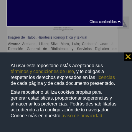
Otros contenidos
Imagen de Tláloc. Hipótesis iconográfica y textual
Álvarez Arellano, Lilian; Silva Mora, Luis; Cochemé, Jean J. -
Dirección General de Bibliotecas y Servicios Digitales de
Información, UNAM
⨯
2024-02-29
Multidisciplina
Al usar este repositorio estás aceptando sus
términos y condiciones de uso
, y te obligas a
share
respetar los derechos expresados en las
licencias
de cada página y de cada documento presentado.
Este repositorio utiliza cookies propias para
Artículo
generar estadísticas, proporcionar sugerencias y
almacenar tus preferencias. Podrás deshabilitarlas
accediendo a la configuración de tu navegador.
Conoce más en nuestro
aviso de privacidad.