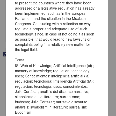
to present the countries where they have been
Montes de Oca Montano, José Luis; Reyes Mur, Olga Lidia; Dávalos
addressed or a legislative regulation has already
Morales, José; de Cserna, Zoltan; Ortega Gutiérrez, Fernando -
Dirección General de Bibliotecas y Servicios Digitales de
been implemented, such as in the European
Información, UNAM
Parliament and the situation in the Mexican
2024-06-18
Congress. Concluding with a reflection on why
Multidisciplina
regulate a proper and adequate use of such
share
technology, since, in case of not doing it as soon
as possible, that would lead to new lawsuits or
complaints being in a relatively new matter for
the legal field.
Artículo
Tema
ISI Web of Knowledge; Artificial Intelligence (ai) ;
mastery of knowledge; regulation; technology;
uses; Conocimientos; inteligencia artificial (ia);
regulación; tecnología; Inteligencia Artificial (IA);
regulación; tecnología; usos; conocimientos;
Julio Cortázar; análisis del discurso narrativo;
simbolismo en la literatura; surrealismo;
budismo; Julio Cortazar; narrative discourse
analysis; symbolism in literature; surrealism;
Buddhism