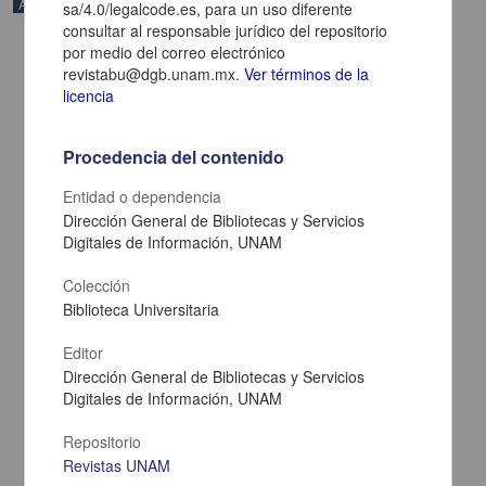
Artículo
sa/4.0/legalcode.es, para un uso diferente
consultar al responsable jurídico del repositorio
por medio del correo electrónico
revistabu@dgb.unam.mx.
Ver términos de la
licencia
Procedencia del contenido
Entidad o dependencia
Dirección General de Bibliotecas y Servicios
Digitales de Información, UNAM
Colección
Biblioteca Universitaria
Selection and Acquisition in Academic Libraries: Contributions for
Effective Collection Development
Editor
Del Angel Santillán, Minerva; Olguín Martínez, Gabriela; Gómez
Dirección General de Bibliotecas y Servicios
Robledo Verduzco, Alonso; Orlando, Eleonora; Nigenda López, G. -
Digitales de Información, UNAM
Dirección General de Bibliotecas y Servicios Digitales de
Información, UNAM
2024-08-20
Repositorio
Multidisciplina
Revistas UNAM