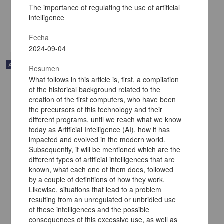
2024-08-20
The importance of regulating the use of artificial
Multidisciplina
intelligence
share
Fecha
2024-09-04
Artículo
Resumen
What follows in this article is, first, a compilation
of the historical background related to the
creation of the first computers, who have been
the precursors of this technology and their
different programs, until we reach what we know
today as Artificial Intelligence (AI), how it has
impacted and evolved in the modern world.
Subsequently, it will be mentioned which are the
different types of artificial intelligences that are
known, what each one of them does, followed
by a couple of definitions of how they work.
Likewise, situations that lead to a problem
resulting from an unregulated or unbridled use
of these intelligences and the possible
Self-publishing of scientific texts: its multitude of forms, complexities,
consequences of this excessive use, as well as
and challenges in the digital age