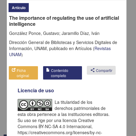
Artículo
The importance of regulating the use of artificial
intelligence
González Ponce, Gustavo; Jaramillo Díaz, Iván
Dirección General de Bibliotecas y Servicios Digitales de
Información, UNAM,
publicado en
Artículos
(
Revistas
UNAM
)
Ficha
Contenido
share
Compartir
original
completo
¡Leer o no leer! Esa es la ilusión
Ayala, Camilo; Chapoy Bonifaz, Dolores Beatriz; Montero Oropeza,
Jonathan; Celis Galindo, Dante Guillermo - Dirección General de
Licencia de uso
Bibliotecas y Servicios Digitales de Información, UNAM
2024-08-20
La titularidad de los
Multidisciplina
derechos patrimoniales de
share
esta obra pertenece a las instituciones editoras.
Su uso se rige por una licencia Creative
Commons BY-NC-SA 4.0 Internacional,
https://creativecommons.org/licenses/by-nc-