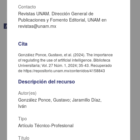
share
Contacto
Revistas UNAM. Dirección General de
Publicaciones y Fomento Editorial, UNAM en
revistas@unam.mx
Artículo
Cita
González Ponce, Gustavo, et al. (2024). The importance
of regulating the use of artificial intelligence. Biblioteca
Universitaria; Vol. 27 Núm. 1, 2024; 35-43. Recuperado
de https://repositorio.unam.mx/contenidos/4158843
Descripción del recurso
Autor(es)
González Ponce, Gustavo; Jaramillo Díaz,
Iván
Premio al Servicio Bibliotecario “Adolfo Rodríguez Gallardo” 2024:
Tipo
Felipe Meneses Tello
Artículo Técnico-Profesional
Guevara Villanueva, Angélica; Barquín Álvarez, Manuel - Dirección
General de Bibliotecas y Servicios Digitales de Información, UNAM
Título