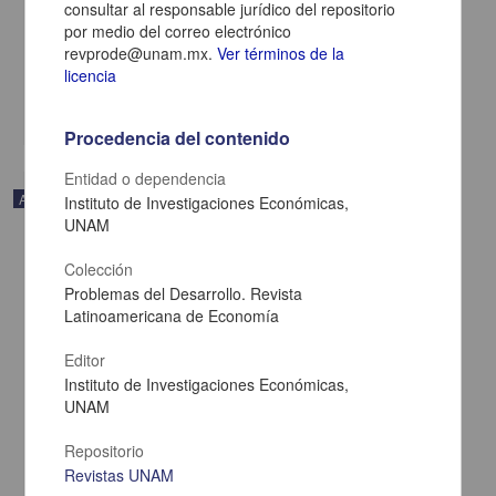
consultar al responsable jurídico del repositorio
Pérez Ávila, Alef - Dirección General de la Escuela Nacional
por medio del correo electrónico
Colegio de Ciencias y Humanidades, UNAM
revprode@unam.mx.
Ver términos de la
2024-05-23
licencia
Multidisciplina
share
Procedencia del contenido
Entidad o dependencia
Artículo
Instituto de Investigaciones Económicas,
UNAM
Colección
Problemas del Desarrollo. Revista
Latinoamericana de Economía
Editor
Instituto de Investigaciones Económicas,
UNAM
Repositorio
Revistas UNAM