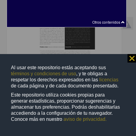
Otros contenidos
⨯
The Invisible Walls of Communicative Interaction: An Approach to
Al usar este repositorio estás aceptando sus
Cyberbullying
términos y condiciones de uso
, y te obligas a
Gómez Cabrera, Alejandra Patricia - Dirección General de la
respetar los derechos expresados en las
licencias
Escuela Nacional Colegio de Ciencias y Humanidades, UNAM
de cada página y de cada documento presentado.
2024-05-21
Multidisciplina
Este repositorio utiliza cookies propias para
generar estadísticas, proporcionar sugerencias y
share
almacenar tus preferencias. Podrás deshabilitarlas
accediendo a la configuración de tu navegador.
Conoce más en nuestro
aviso de privacidad.
Artículo