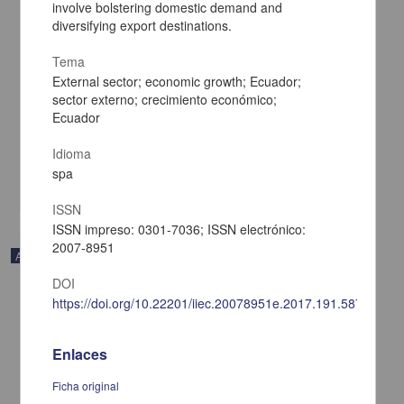
involve bolstering domestic demand and
diversifying export destinations.
Tema
Transdiscipline as a Didactic Proposal in Social Sciences and
External sector; economic growth; Ecuador;
Humanities
sector externo; crecimiento económico;
Ávila Ríos, Édgar - Dirección General de la Escuela Nacional
Ecuador
Colegio de Ciencias y Humanidades, UNAM
2024-05-23
Idioma
Multidisciplina
spa
share
ISSN
ISSN impreso: 0301-7036; ISSN electrónico:
2007-8951
Artículo
DOI
https://doi.org/10.22201/iiec.20078951e.2017.191.58703
Enlaces
Ficha original