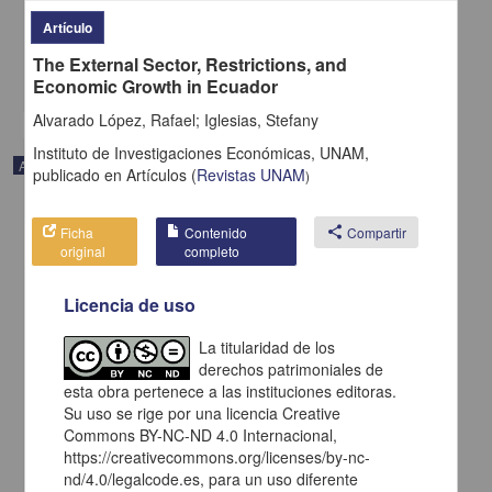
Nacional Colegio de Ciencias y Humanidades, UNAM
2024-05-23
Artículo
Multidisciplina
The External Sector, Restrictions, and
share
Economic Growth in Ecuador
Alvarado López, Rafael; Iglesias, Stefany
Instituto de Investigaciones Económicas, UNAM,
Artículo
publicado en
Artículos
(
Revistas UNAM
)
Ficha
Contenido
share
Compartir
original
completo
Licencia de uso
La titularidad de los
derechos patrimoniales de
esta obra pertenece a las instituciones editoras.
Su uso se rige por una licencia Creative
Commons BY-NC-ND 4.0 Internacional,
https://creativecommons.org/licenses/by-nc-
nd/4.0/legalcode.es, para un uso diferente
The Cinema as a Didactic Tool to Learn History