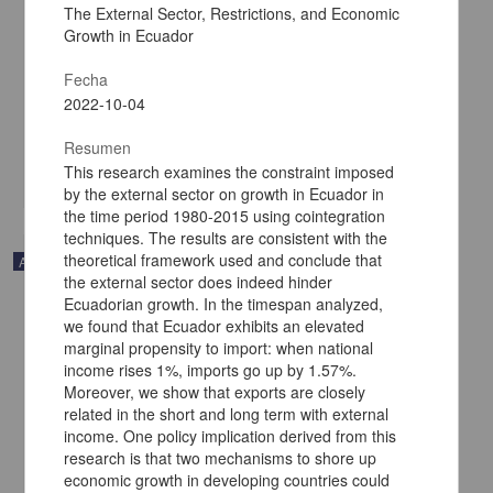
The External Sector, Restrictions, and Economic
Growth in Ecuador
Three Approaches of theDidactics of History
Fecha
Mendoza Ramírez, Oscar - Dirección General de la Escuela
Nacional Colegio de Ciencias y Humanidades, UNAM
2022-10-04
2024-05-23
Multidisciplina
Resumen
This research examines the constraint imposed
share
by the external sector on growth in Ecuador in
the time period 1980-2015 using cointegration
techniques. The results are consistent with the
theoretical framework used and conclude that
Artículo
the external sector does indeed hinder
Ecuadorian growth. In the timespan analyzed,
we found that Ecuador exhibits an elevated
marginal propensity to import: when national
income rises 1%, imports go up by 1.57%.
Moreover, we show that exports are closely
related in the short and long term with external
income. One policy implication derived from this
research is that two mechanisms to shore up
economic growth in developing countries could