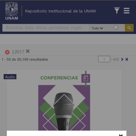
Repositorio Institucional de la UNAM
Todo
|
2017
cancel
1 - 50 de
20,100 resultados
/
402
Audio