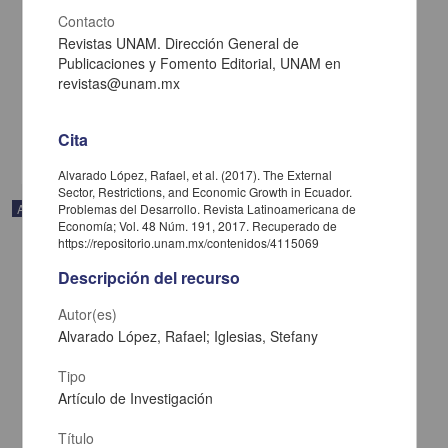
Contacto
Humanist Didactics in Social Sciences
Revistas UNAM. Dirección General de
Valdés Quintero, Rocío - Dirección General de la Escuela Nacional
Publicaciones y Fomento Editorial, UNAM en
Colegio de Ciencias y Humanidades, UNAM
2024-05-23
revistas@unam.mx
Multidisciplina
share
Cita
Alvarado López, Rafael, et al. (2017). The External
Sector, Restrictions, and Economic Growth in Ecuador.
Artículo
Problemas del Desarrollo. Revista Latinoamericana de
Economía; Vol. 48 Núm. 191, 2017. Recuperado de
https://repositorio.unam.mx/contenidos/4115069
Descripción del recurso
Autor(es)
Alvarado López, Rafael; Iglesias, Stefany
Tipo
Artículo de Investigación
Título