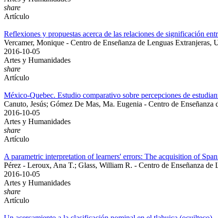
share
Artículo
Reflexiones y propuestas acerca de las relaciones de significación entr
Vercamer, Monique - Centro de Enseñanza de Lenguas Extranjeras
2016-10-05
Artes y Humanidades
share
Artículo
México-Quebec. Estudio comparativo sobre percepciones de estudia
Canuto, Jesús; Gómez De Mas, Ma. Eugenia - Centro de Enseñanza
2016-10-05
Artes y Humanidades
share
Artículo
A parametric interpretation of learners' errors: The acquisition of Span
Pérez - Leroux, Ana T.; Glass, William R. - Centro de Enseñanza d
2016-10-05
Artes y Humanidades
share
Artículo
Un acercamiento a la clasificación nominal en el tlahuica (ocuilteco)