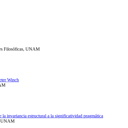
ones Filosóficas, UNAM
eter Winch
NAM
 invariancia estructural a la significatividad pragmática
as, UNAM