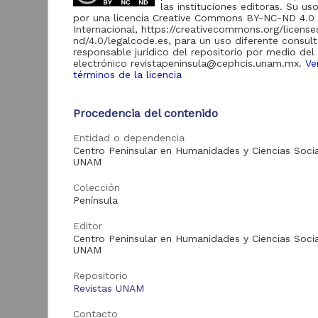
las instituciones editoras. Su uso
Repositorio del
por una licencia Creative Commons BY-NC-ND 4.0
Instituto de
Internacional, https://creativecommons.org/licens
Investigaciones
23,758
nd/4.0/legalcode.es, para un uso diferente consult
Jurídicas "RU
responsable jurídico del repositorio por medio del
Jurídicas"
electrónico revistapeninsula@cephcis.unam.mx.
Ve
términos de la licencia
Repositorio del
Instituto de
5,334
Investigaciones
Sociales "RUD-IIS"
E
Procedencia del contenido
p
Repositorio del
c
Entidad o dependencia
Centro de
Centro Peninsular en Humanidades y Ciencias Socia
Investigaciones sobre
R
2,471
UNAM
América Latina y el
E
Caribe "Leopoldo
-
Zea"
Colección
J
Península
2
Repositorio Memoria
C
Institucional del
Editor
E
Centro de
993
Centro Peninsular en Humanidades y Ciencias Socia
Investigaciones sobre
UNAM
América del Norte
"MiCISAN"
Repositorio
Repositorio
Revistas UNAM
Universitario del
Art
Centro Regional de
383
Contacto