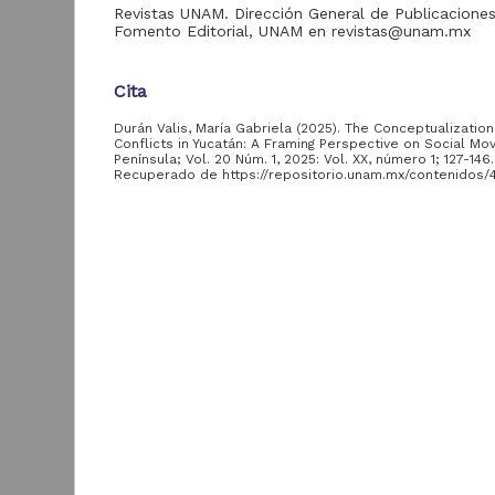
Investigaciones
Revistas UNAM. Dirección General de Publicaciones
Multidisciplinarias
Fomento Editorial, UNAM en revistas@unam.mx
"RU-CRIM"
ver más
Cita
Durán Valis, María Gabriela (2025). The Conceptualizatio
Conflicts in Yucatán: A Framing Perspective on Social M
Acervo
Península; Vol. 20 Núm. 1, 2025: Vol. XX, número 1; 127-146.
Recuperado de https://repositorio.unam.mx/contenidos/4
Tesis
164,050
Descripción del recurso
Artículos
33,951
Autor(es)
Publicaciones del IIJ
19,278
Durán Valis, María Gabriela
Archivo fotográfico
C
4,631
Tipo
"Mexico Indigena"
Artículo de Investigación
Videoteca Jurídica
2,851
Virtual
Título
M
The Conceptualization of Water Conflicts in Yucatá
V
Cuadernos
1,642
Framing Perspective on Social Movements
D
Americanos
2
C
Eventos académicos
Fecha
982
E
del IIJ
2024-12-13