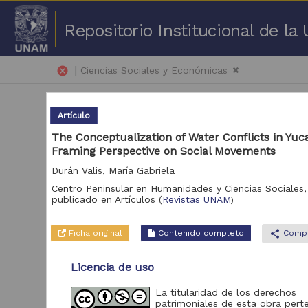
Repositorio Institucional de l
|
cancel
Ciencias Sociales y Económicas
Artículo
The Conceptualization of Water Conflicts in Yuc
Framing Perspective on Social Movements
Durán Valis, María Gabriela
1 -
Centro Peninsular en Humanidades y Ciencias Sociales
publicado en
Artículos
(
Revistas UNAM
)
Repositorio
Art
Repositorio de la
Ficha original
Contenido completo
share
Compa
Dirección General de
Bibliotecas y
164,050
Servicios Digitales de
Licencia de uso
Información
La titularidad de los derechos
Revistas UNAM
33,951
patrimoniales de esta obra pert