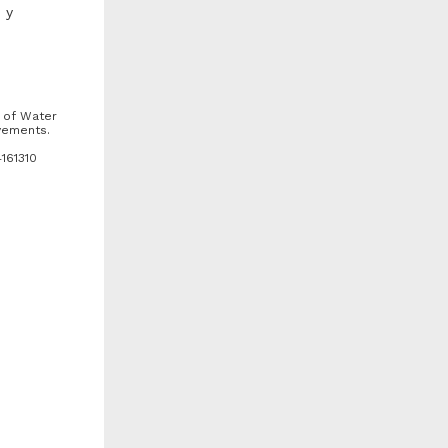
 y
n of Water
ovements.
161310
uento corto: Náufrago
FINANCIAMIENTO DE
TERCEROS EN ARBITRAJE:
VENTAJAS Y DESVENTAJAS
artínez Escobedo, Karen
Fuentes Tello, Carlos -
n: A
aleria - Facultad de
Facultad de Derecho, UNAM
erecho, UNAM
2025-05-09
025-05-09
Ciencias Sociales y
iencias Sociales y
Económicas
conómicas