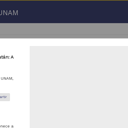
a UNAM
atán: A
 50 de
231,607 resultados
, UNAM,
ículo
Artículo
rtir
enece a