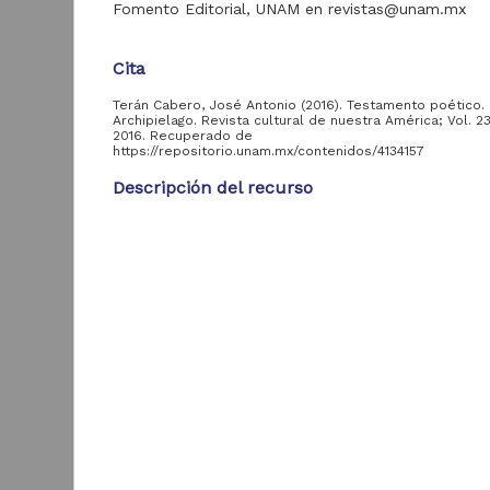
Fomento Editorial, UNAM en revistas@unam.mx
Cita
Tipo de
recurso
Terán Cabero, José Antonio (2016). Testamento poético.
Archipielago. Revista cultural de nuestra América; Vol. 2
2016. Recuperado de
Artículo
483
https://repositorio.unam.mx/contenidos/4134157
Objeto de
53
Descripción del recurso
aprendizaje
Autor(es)
Terán Cabero, José Antonio
Tipo de
Tipo
contenido
U
Artículo Técnico-Profesional
Artículo de
Título
207
Investigación
Testamento poético
L
Artículo de
I
156
Fecha
Divulgación
L
2021-02-03
2
Artículo Técnico-
M
120
Profesional
Resumen
No sin cierto humor macabro —y humor macabro 
Curso en línea
53