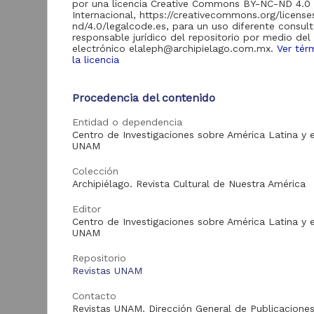
Comunicación "RU-
por una licencia Creative Commons BY-NC-ND 4.0
TIC"
Internacional, https://creativecommons.org/licens
nd/4.0/legalcode.es, para un uso diferente consult
Repositorio de la
responsable jurídico del repositorio por medio del
Coordinación de
electrónico elaleph@archipielago.com.mx.
Ver tér
Universidad Abierta y
53
la licencia
Educación Digital
"UNAM-RETo"
Procedencia del contenido
Repositorio
Universitario de la
L
7
FES Cuautitlán "RU-
Entidad o dependencia
H
FESC"
Centro de Investigaciones sobre América Latina y e
UNAM
R
Colección
I
Archipiélago. Revista Cultural de Nuestra América
Acervo
L
2
Editor
M
Artículos
378
Centro de Investigaciones sobre América Latina y e
UNAM
Revista Digital
98
Universitaria
Repositorio
Recursos educativos
53
Revistas UNAM
Revista Universitaria
Contacto
Digital de Ciencias
7
Art
Revistas UNAM. Dirección General de Publicaciones
Sociales