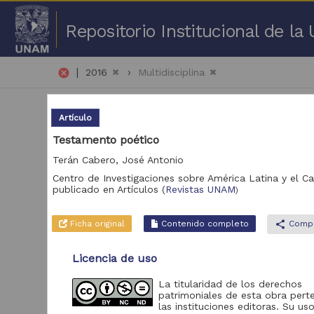
Repositorio Institucional de l
|
cancel
2016
Multidisciplina
Artículo
Testamento poético
Terán Cabero, José Antonio
Centro de Investigaciones sobre América Latina y el C
51 
publicado en
Artículos
(
Revistas UNAM
)
Repositorio
Art
Ficha original
Contenido completo
share
Compa
Revistas UNAM
378
Licencia de uso
Repositorio de la
Dirección General de
Cómputo y de
La titularidad de los derechos
Tecnologías de
98
patrimoniales de esta obra pert
Información y
las instituciones editoras. Su uso