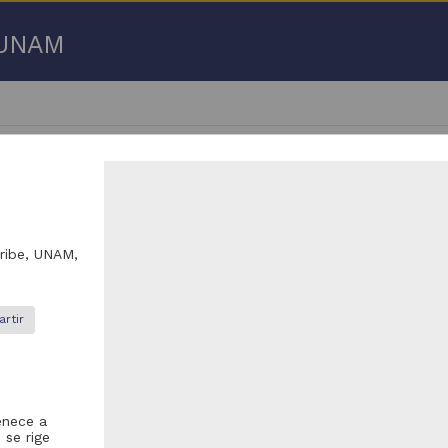
a UNAM
aribe, UNAM,
- 100 de
536 resultados
ículo
Artículo
rtir
enece a
 se rige