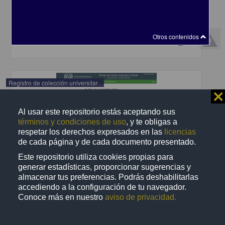
Departamento de Biología Evolutiva, Facultad de Ciencias (FC-
UNAM)
Biología y Química
Otros contenidos
share
Registro de colección universitaria
⨯
Al usar este repositorio estás aceptando sus
términos y condiciones de uso
, y te obligas a
respetar los derechos expresados en las
licencias
de cada página y de cada documento presentado.
Este repositorio utiliza cookies propias para
generar estadísticas, proporcionar sugerencias y
almacenar tus preferencias. Podrás deshabilitarlas
accediendo a la configuración de tu navegador.
Conoce más en nuestro
aviso de privacidad.