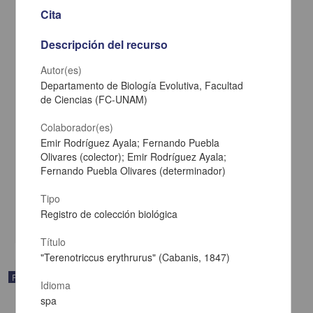
Cita
Descripción del recurso
Autor(es)
Departamento de Biología Evolutiva, Facultad
de Ciencias (FC-UNAM)
Colaborador(es)
Emir Rodríguez Ayala; Fernando Puebla
Olivares (colector); Emir Rodríguez Ayala;
"Pipilo maculatus" Swainson, 1827
Fernando Puebla Olivares (determinador)
Departamento de Biología Evolutiva, Facultad de Ciencias (FC-
UNAM)
Tipo
Biología y Química
Registro de colección biológica
share
Título
"Terenotriccus erythrurus" (Cabanis, 1847)
Registro de colección universitaria
Idioma
spa