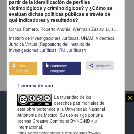
partir de la identificación de perfiles
victimológicos y criminológicos? y ¿Cómo se
evalúan dichas políticas públicas a través de
qué indicadores y resultados?
Ochoa Romero, Roberto Andrés; Wertman Zaslav, Luis; González Mendívil, Oscar
Instituto de Investigaciones Jurídicas, UNAM,
Videoteca
Jurídica Virtual
(
Repositorio del Instituto de
Investigaciones Jurídicas "RU Jurídicas"
)
Ficha
Contenido
share
Compartir
original
completo
Licencia de uso
⨯
La titularidad de los
derechos patrimoniales de
Al usar este repositorio estás aceptando sus
esta obra pertenece a la Universidad Nacional
términos y condiciones de uso
, y te obligas a
Autónoma de México. Su uso se rige por una
Repositorio Institucional de la
respetar los derechos expresados en las
licencias
licencia Creative Commons BY-NC-ND 4.0
Universidad Nacional Autónoma de México
de cada página y de cada documento presentado.
Internacional,
https://creativecommons.org/licenses/by-nc-
Este repositorio utiliza cookies propias para