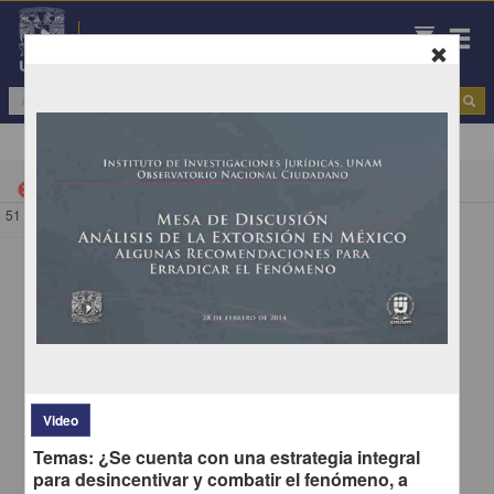
Repositorio Institucional de la UNAM
Todo
|
Mesa de debate
cancel
51 - 1 de
1 resultados
/
1
Video
Temas: ¿Se cuenta con una estrategia integral
para desincentivar y combatir el fenómeno, a