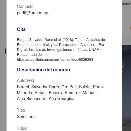
María de Guadalupe; Bovero, Michelangelo - Instituto de Investigaciones
Contacto
UNAM
padiij@unam.mx
2018-05-16
Ciencias Sociales y Económicas
Cita
Bergel, Salvador Darío et al. (2018). Temas Actuales de
Propiedad Industrial, y los Derechos de Autor en la Era
Digital. Instituto de Investigaciones Jurídicas, UNAM.
Video
Recuperado de
https://repositorio.unam.mx/contenidos/5039293
Descripción del recurso
Autor(es)
Bergel, Salvador Darío; Oro Boff, Salete; Pérez
Miranda, Rafael; Becerra Ramírez, Manuel;
Alba Betancourt, Ana Georgina
Tipo
Seminario
Título