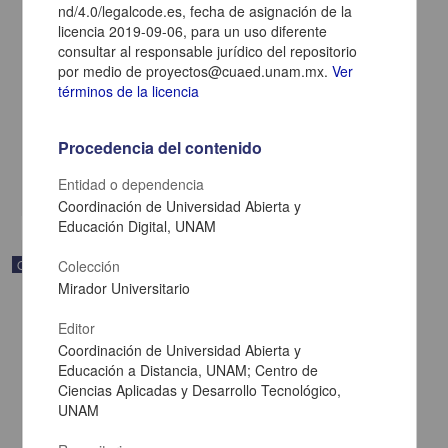
nd/4.0/legalcode.es, fecha de asignación de la
licencia 2019-09-06, para un uso diferente
consultar al responsable jurídico del repositorio
Modelado de funciones
por medio de proyectos@cuaed.unam.mx.
Ver
Becerra Espinosa, José Manuel - Coordinación de Universidad
términos de la licencia
Abierta y Educación a Distancia, UNAM; Dirección General de la
Escuela Nacional Preparatoria, UNAM
2019-09-06
Procedencia del contenido
Multidisciplina
Entidad o dependencia
share
Coordinación de Universidad Abierta y
Educación Digital, UNAM
Objeto de aprendizaje
Colección
Mirador Universitario
Editor
Coordinación de Universidad Abierta y
Educación a Distancia, UNAM; Centro de
Ciencias Aplicadas y Desarrollo Tecnológico,
UNAM