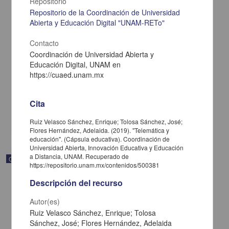
Repositorio
Repositorio de la Coordinación de Universidad
Abierta y Educación Digital "UNAM-RETo"
Contacto
Coordinación de Universidad Abierta y
Sistemas de desigualdades
Educación Digital, UNAM en
Becerra Espinosa, José Manuel - Coordinación de Universidad
https://cuaed.unam.mx
Abierta y Educación a Distancia, UNAM; Dirección General de la
Escuela Nacional Preparatoria, UNAM
2019-09-06
Multidisciplina
Cita
share
Ruiz Velasco Sánchez, Enrique; Tolosa Sánchez, José;
Flores Hernández, Adelaida. (2019). "Telemática y
educación". (Cápsula educativa). Coordinación de
Universidad Abierta, Innovación Educativa y Educación
a Distancia, UNAM. Recuperado de
Objeto de aprendizaje
https://repositorio.unam.mx/contenidos/500381
Descripción del recurso
Autor(es)
Ruiz Velasco Sánchez, Enrique; Tolosa
Sánchez, José; Flores Hernández, Adelaida