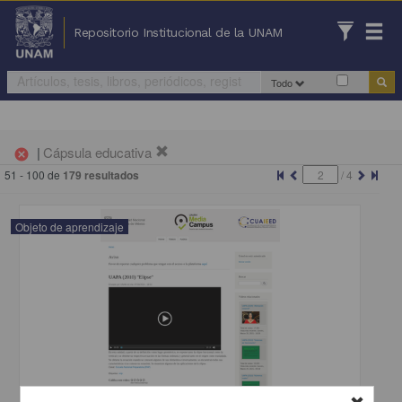
Repositorio Institucional de la UNAM
Todo
|
Cápsula educativa
cancel
51 - 100 de
179 resultados
/
4
Objeto de aprendizaje