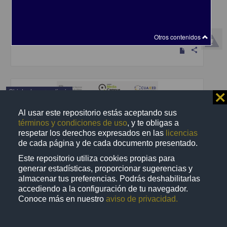
Becerra Espinosa, José Manuel - Coordinación de Universidad
Abierta y Educación a Distancia, UNAM; Dirección General de la
Escuela Nacional Preparatoria, UNAM
2019-09-06
Multidisciplina
Otros contenidos
share
Objeto de aprendizaje
⨯
Al usar este repositorio estás aceptando sus
términos y condiciones de uso
, y te obligas a
respetar los derechos expresados en las
licencias
de cada página y de cada documento presentado.
Este repositorio utiliza cookies propias para
generar estadísticas, proporcionar sugerencias y
almacenar tus preferencias. Podrás deshabilitarlas
accediendo a la configuración de tu navegador.
Conoce más en nuestro
aviso de privacidad.