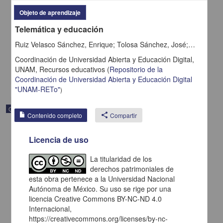
Función Inversa
Objeto de aprendizaje
Becerra Espinosa, José Manuel - Coordinación de Universidad
Telemática y educación
Abierta y Educación a Distancia, UNAM; Dirección General de la
Escuela Nacional Preparatoria, UNAM
Ruiz Velasco Sánchez, Enrique; Tolosa Sánchez, José; Flores Hernández, Adelaida
2019-09-06
Multidisciplina
Coordinación de Universidad Abierta y Educación Digital,
UNAM,
Recursos educativos
(
Repositorio de la
share
Coordinación de Universidad Abierta y Educación Digital
"UNAM-RETo"
)
Objeto de aprendizaje
Contenido completo
share
Compartir
Licencia de uso
La titularidad de los
derechos patrimoniales de
esta obra pertenece a la Universidad Nacional
Autónoma de México. Su uso se rige por una
licencia Creative Commons BY-NC-ND 4.0
Internacional,
https://creativecommons.org/licenses/by-nc-