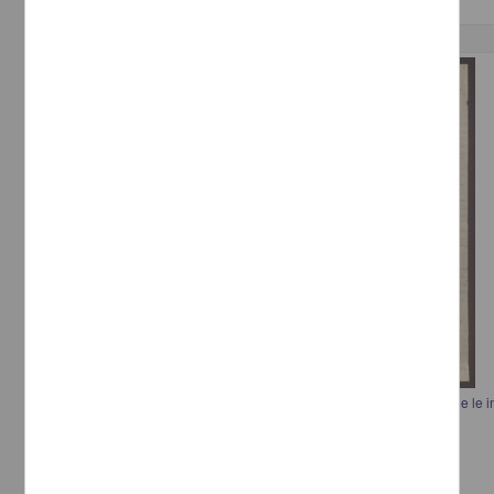
Correspondencia postal
Carta de Juan J. Navarro, el Secretario de Guerra y Marina le pidió que le 
Guerrero aceptó el armisticio
Navarro, Juan J.
[sin fecha]
Multidisciplina