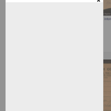
Carta del jefe político provisional de Chihuahua a Francisco I. Madero inf
a Ciudad Juárez Chihuahua
[sin autor]
[sin fecha]
Multidisciplina
Correspondencia postal