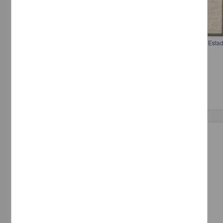
Carta a Francisco I. Madero aconsejando aprovechar la debilidad del Est
punto fronterizo
[sin autor]
[sin fecha]
Multidisciplina
Correspondencia postal