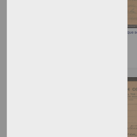
Telegrama preguntando la forma en que Francisco I. Madero prefiere que s
[sin autor]
[sin fecha]
Multidisciplina
Correspondencia postal