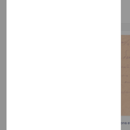
[sin fecha]
Multidisciplina
Correspondencia postal
Telegrama de L. Salaníz a José Inés Salazar informando que no funciona el 
pide que lo espere en Las Varas