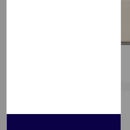
Carta sobre los esfuerzos patrióticos
[sin autor]
[sin fecha]
Multidisciplina
Correspondencia postal