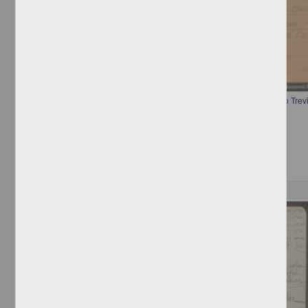
Telegrama a Francisco I. Madero informando la renuncia de Gerónimo Trev
[sin autor]
[sin fecha]
Multidisciplina
Correspondencia postal