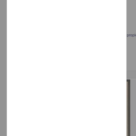
Carta a Francisco I. Madero informando sobre el alquiler de una casa propi
[sin autor]
[sin fecha]
Multidisciplina
Correspondencia postal