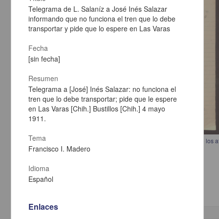
Telegrama de L. Salaníz a José Inés Salazar
informando que no funciona el tren que lo debe
transportar y pide que lo espere en Las Varas
Fecha
[sin fecha]
Resumen
Telegrama a [José] Inés Salazar: no funciona el
tren que lo debe transportar; pide que le espere
en Las Varas [Chih.] Bustillos [Chih.] 4 mayo
1911.
Tema
Carta de Margarita Robles a Francisco I. Madero en la que informa de los 
Francisco I. Madero
Alberto de la Garza por estar a favor del movimiento maderista
Robles, Margarita
Idioma
[sin fecha]
Multidisciplina
Español
Enlaces