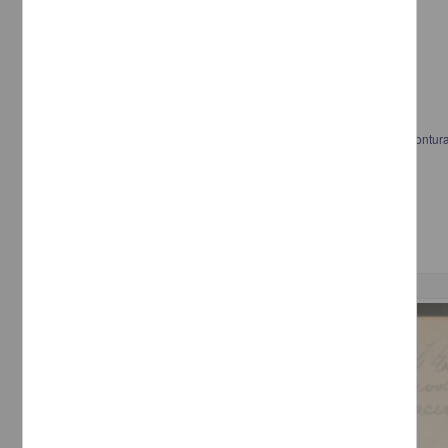
Carta a Francisco I. Madero informando la necesidad de caballos y montu
Castillo
[sin autor]
[sin fecha]
Multidisciplina
Correspondencia postal