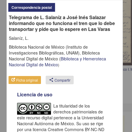
Correspondencia postal
Telegrama de L. Salaníz a José Inés Salazar
informando que no funciona el tren que lo debe
transportar y pide que lo espere en Las Varas
Salaníz, L.
Biblioteca Nacional de México (Instituto de
Investigaciones Bibliográficas, UNAM),
Biblioteca
Nacional Digital de México
(
Biblioteca y Hemeroteca
Nacional Digital de México
)
Carta de Eduardo Lorenzo Grossman, dedicando un poema a Francisco I.
Grossman, Eduardo Lorenzo
Ficha original
share
Compartir
[sin fecha]
Multidisciplina
Licencia de uso
La titularidad de los
derechos patrimoniales de
este recurso digital pertenece a la Universidad
Correspondencia postal
Nacional Autónoma de México. Su uso se rige
por una licencia Creative Commons BY-NC-ND