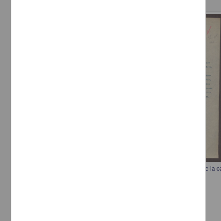
Correspondencia postal
Comunicación al general Pascual Orozco para investigar el saqueo de la 
[sin autor]
[sin fecha]
Multidisciplina