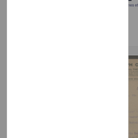
Physiologie expérimentale sur la genèse des ferments figurés: site a mes et
germes microscopiques
Duval, Jules - Librairie J.-B. Baillière & Fils
[sin fecha]
Multidisciplina
Correspondencia postal