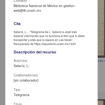
Contacto
Biblioteca Nacional de México en gestion-
web@iib.unam.mx
Cita
Salaníz, L.. . "Telegrama de L. Salaníz a José Inés
Salazar informando que no funciona el tren que lo debe
transportar y pide que lo espere en Las Varas".
Recuperado de https://repositorio.unam.mx/1423
Descripción del recurso
Autor(es)
Carta de V. Talamantes a Francisco I. Madero indicando que se encuentra
prestar sus servicios
Salaníz, L.
Talamantes, V.
[sin fecha]
Colaborador(es)
Multidisciplina
[sin colaborador]
Tipo
Telegrama
Correspondencia postal
Título