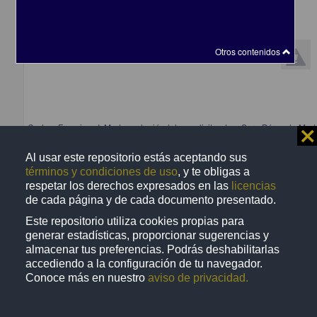
Otros contenidos
Carta a Francisco I. Madero elogiándolo y solicitando a Sara Pérez de Mad
⨯
mujer trabajadora
[sin autor]
Al usar este repositorio estás aceptando sus
[sin fecha]
términos y condiciones de uso
, y te obligas a
Multidisciplina
respetar los derechos expresados en las
licencias
de cada página y de cada documento presentado.
Este repositorio utiliza cookies propias para
generar estadísticas, proporcionar sugerencias y
almacenar tus preferencias. Podrás deshabilitarlas
Correspondencia postal
accediendo a la configuración de tu navegador.
Conoce más en nuestro
aviso de privacidad.