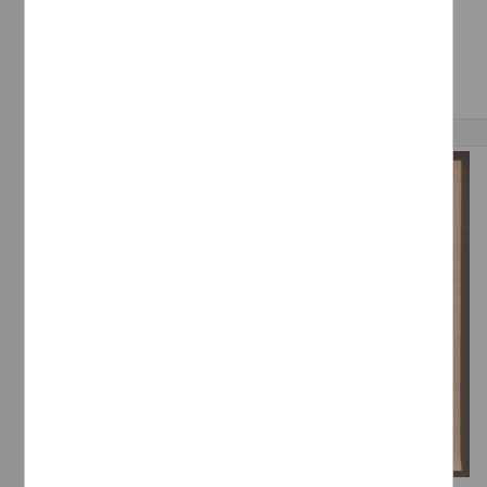
Salaníz, L.
[sin fecha]
Multidisciplina
Correspondencia postal