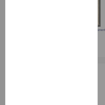
Carta de Francisco I. Madero informando sobre la colocación del armamen
[sin autor]
[sin fecha]
Multidisciplina
Correspondencia postal