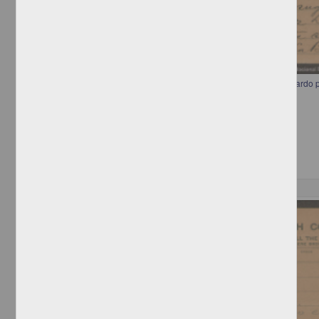
Telegrama a Francisco I. Madero recomendando a Miguel Díaz Lombardo
ministro de Justicia
[sin autor]
[sin fecha]
Multidisciplina
Correspondencia postal