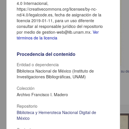
4.0 Internacional,
https://creativecommons.org/licenses/by-nc-
nd/4.0/legalcode.es, fecha de asignación de la
licencia 2019-01-11, para un uso diferente
consultar al responsable jurídico del repositorio
por medio de gestion-web@iib.unam.mx.
Ver
términos de la licencia
Procedencia del contenido
Entidad o dependencia
Biblioteca Nacional de México (Instituto de
Carta de Cesáreo Ortiz Bravo a Francisco I. Madero en la que externa su d
Investigaciones Bibliográficas, UNAM)
Ortiz Bravo, Cesáreo
[sin fecha]
Multidisciplina
Colección
Archivo Francisco I. Madero
Repositorio
Biblioteca y Hemeroteca Nacional Digital de
México
Correspondencia postal