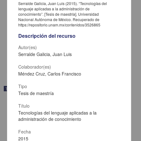
Serralde Galicia, Juan Luis (2015). “Tecnologías del
lenguaje aplicadas a la administración de
conocimiento”. [Tesis de maestría]. Universidad
Nacional Autónoma de México. Recuperado de
https://repositorio.unam.mx/contenidos/3526865
Sumak Kawsay una propuesta alternativa al capitalismo: visión y
Descripción del recurso
construcción desde el movimiento indígena en Ecuador
Moctezuma Pérez, Nayeli
Autor(es)
2015
Ciencias Sociales y Económicas
Serralde Galicia, Juan Luis
share
Colaborador(es)
Méndez Cruz, Carlos Francisco
Tipo
Trabajo de grado
Tesis de maestría
Título
Tecnologías del lenguaje aplicadas a la
administración de conocimiento
Fecha
2015