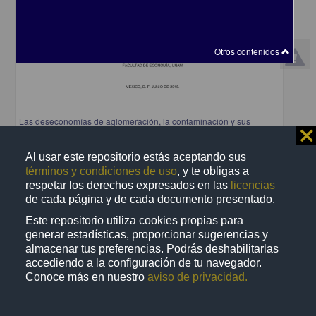
Otros contenidos
Las deseconomías de aglomeración, la contaminación y sus
⨯
efectos en la salud de la Zona Metropolitana del Valle de México
Mejia Reyes, Alberto
Al usar este repositorio estás aceptando sus
2015
términos y condiciones de uso
, y te obligas a
Ciencias Sociales y Económicas
respetar los derechos expresados en las
licencias
share
de cada página y de cada documento presentado.
Este repositorio utiliza cookies propias para
generar estadísticas, proporcionar sugerencias y
almacenar tus preferencias. Podrás deshabilitarlas
Trabajo de grado
accediendo a la configuración de tu navegador.
Conoce más en nuestro
aviso de privacidad.