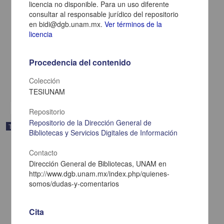
licencia no disponible. Para un uso diferente
consultar al responsable jurídico del repositorio
en bidi@dgb.unam.mx.
Ver términos de la
Estudio sobre las representaciones sociales de la violencia en
licencia
jóvenes de la Barra Puma Rebel, en el Estadio Olímpico
Universitario México 68
Patiño Mora, Calixto Emmanuelle
Procedencia del contenido
2015
Ciencias Sociales y Económicas
Colección
share
TESIUNAM
Repositorio
Repositorio de la Dirección General de
Trabajo de grado
Bibliotecas y Servicios Digitales de Información
Contacto
Dirección General de Bibliotecas, UNAM en
http://www.dgb.unam.mx/index.php/quienes-
somos/dudas-y-comentarios
Cita