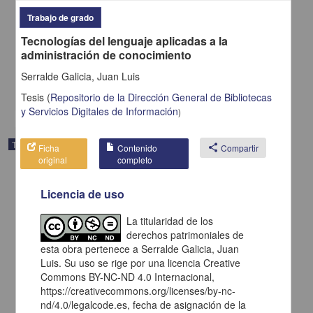
Análisis de la institución policial en México: hacia una propuesta de
Trabajo de grado
transparencia
Tecnologías del lenguaje aplicadas a la
Trujillo Díaz, Omar
administración de conocimiento
2015
Ciencias Sociales y Económicas
Serralde Galicia, Juan Luis
share
Tesis
(
Repositorio de la Dirección General de Bibliotecas
y Servicios Digitales de Información
)
Trabajo de grado
Ficha
Contenido
share
Compartir
original
completo
Licencia de uso
La titularidad de los
derechos patrimoniales de
esta obra pertenece a Serralde Galicia, Juan
Luis. Su uso se rige por una licencia Creative
Commons BY-NC-ND 4.0 Internacional,
https://creativecommons.org/licenses/by-nc-
nd/4.0/legalcode.es, fecha de asignación de la