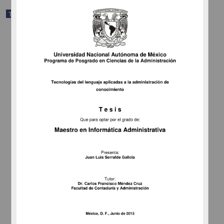
Trabajo de grado
Trayectorias laborales e identidad de mujeres periodistas de
deportes en dos urbes futboleras: Barcelona y la Ciudad de México
Paz Vázquez, Miriam Ericka
2015
Ciencias Sociales y Económicas
share