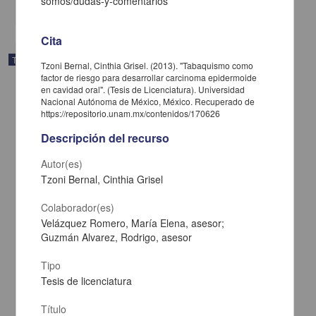
somos/dudas-y-comentarios
share
Cita
Trabajo de grado
Tzoni Bernal, Cinthia Grisel. (2013). "Tabaquismo como
factor de riesgo para desarrollar carcinoma epidermoide
en cavidad oral". (Tesis de Licenciatura). Universidad
Nacional Autónoma de México, México. Recuperado de
https://repositorio.unam.mx/contenidos/170626
Descripción del recurso
Autor(es)
Tzoni Bernal, Cinthia Grisel
Colaborador(es)
Velázquez Romero, María Elena, asesor;
Guzmán Alvarez, Rodrigo, asesor
Tipo
Métodos terapéuticos mas frecuentes usados para el manejo del
bruxismo nocturno a partir de la década de los 60´s
Tesis de licenciatura
Cortés Cervantes, Lizbeth
2013
Título