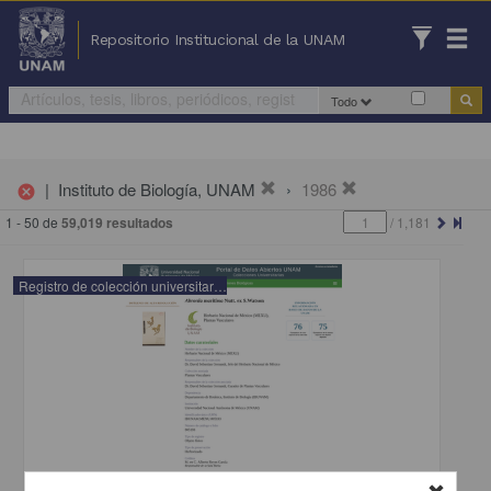
Repositorio Institucional de la UNAM
Todo
|
Instituto de Biología, UNAM
1986
cancel
1 - 50 de
59,019 resultados
/
1,181
Registro de colección universitaria