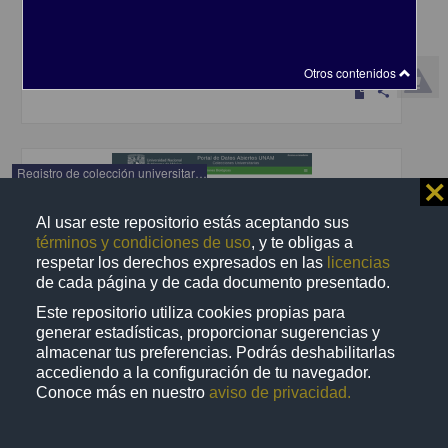
"Magneuptychia libye" (Linnaeus, 1767)
Departamento de Zoología, Instituto de Biología (IBUNAM)
1986-12-31
Biología y Química
Otros contenidos
share
Registro de colección universitaria
⨯
Al usar este repositorio estás aceptando sus
términos y condiciones de uso
, y te obligas a
respetar los derechos expresados en las
licencias
de cada página y de cada documento presentado.
Este repositorio utiliza cookies propias para
generar estadísticas, proporcionar sugerencias y
almacenar tus preferencias. Podrás deshabilitarlas
accediendo a la configuración de tu navegador.
Conoce más en nuestro
aviso de privacidad.