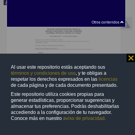
Artículo
Otros contenidos
⨯
Al usar este repositorio estás aceptando sus
términos y condiciones de uso
, y te obligas a
respetar los derechos expresados en las
licencias
de cada página y de cada documento presentado.
Respuestas de la diversidad taxonómica y funcional a la
Este repositorio utiliza cookies propias para
transformación del paisaje: relación de los ensamblajes de anfibios
generar estadísticas, proporcionar sugerencias y
con cambios en el uso y cobertura del suelo
almacenar tus preferencias. Podrás deshabilitarlas
Zabala Forero, Fabio; Urbina Cardona, Nicolás - Instituto de
accediendo a la configuración de tu navegador.
Biología, UNAM
2021-09-13
Conoce más en nuestro
aviso de privacidad.
Biología y Química
share