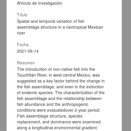
Artículo de Investigación
Título
Spatial and temporal variation of fish
assemblage structure in a neotropical Mexican
river
Fecha
2021-09-14
Resumen
The introduction of non-native fish into the
Teuchitlán River, in west-central Mexico, was
Distribución y modelaje de nicho ecológico, comentarios
suggested as a key factor behind the change in
biogeográficos y taxonómicos del género de arañas Latrodectus
the fish assemblage, and even in the extinction
(Araneae: Theridiidae) de México
of endemic species. The characterization of the
Cabrera Espinosa, Luis A.; Valdez Mondragón, Alejandro - Instituto
fish assemblage and the relationship between
de Biología, UNAM
fish abundance and the anthropogenic
2021-10-18
conditions were evaluatedover 2-year period.
Biología y Química
Fish assemblage structure, species
share
replacement, and dominance were examined
along a longitudinal environmental gradient.