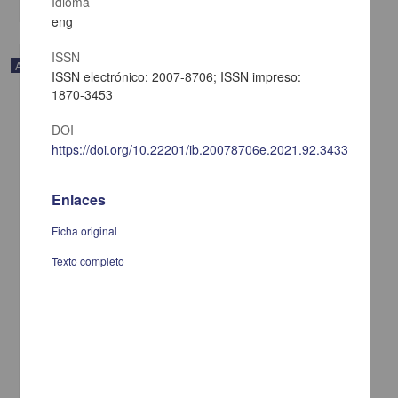
Idioma
eng
ISSN
Artículo
ISSN electrónico: 2007-8706; ISSN impreso:
1870-3453
DOI
https://doi.org/10.22201/ib.20078706e.2021.92.3433
Enlaces
Ficha original
Texto completo
Macromicetos de la selva baja caducifolia en la región de la costa
de Oaxaca, México
Villarruel Ordaz, José Luis; Garibay Orijel, Roberto; Maldonado
Bonilla, Luis David; Alvarez Manjarrez, Julieta; Sánchez Espinosa,
Ana Claudia; Machorro Sámano, Sergio; Valera Venegas, Gricelda;