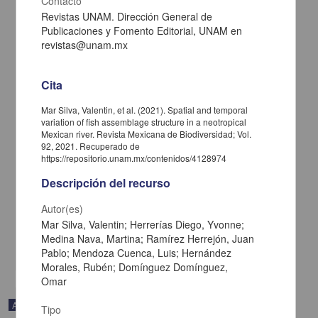
Contacto
Revistas UNAM. Dirección General de
Publicaciones y Fomento Editorial, UNAM en
revistas@unam.mx
Cita
Mar Silva, Valentin, et al. (2021). Spatial and temporal
variation of fish assemblage structure in a neotropical
Mexican river. Revista Mexicana de Biodiversidad; Vol.
92, 2021. Recuperado de
Riqueza y abundancia de arañas (Arachnida: Araneae) en
https://repositorio.unam.mx/contenidos/4128974
ambientes urbanos y su vegetación aledaña al poniente de la
ciudad de Morelia, Michoacán, México
Descripción del recurso
Maldonado Carrizales, Juan; Ponce Saavedra, Javier; Valdez
Mondragón, Alejandro - Instituto de Biología, UNAM
Autor(es)
2021-10-18
Mar Silva, Valentin; Herrerías Diego, Yvonne;
Biología y Química
Medina Nava, Martina; Ramírez Herrejón, Juan
share
Pablo; Mendoza Cuenca, Luis; Hernández
Morales, Rubén; Domínguez Domínguez,
Omar
Artículo
Tipo