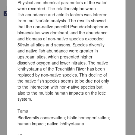
Physical and chemical parameters of the water
were recorded. The relationship between
Artículo
fish abundance and abiotic factors was inferred
from multivariate analysis. The results showed
that the non-native poecilid Pseudoxiphophorus
bimaculatus was dominant, and the abundance
and biomass of non-native species exceeded
50%in all sites and seasons. Species diversity
and native fish abundance were greater in
upstream sites, which presented higher
dissolved oxygen and lower nitrates. The native
ichthyofauna of the Teuchitlán River has been
replaced by non-native species. This decline of
the native fish species seems to be due not only
to the interaction with non-native species but
also to the multiple human impacts on the lotic
system.
Revision of some springtail taxa of the subfamily Pseudachorutinae
(Collembola: Neanuridae) endemic to Patagonia
Tema
Palacios Vargas, José G. - Instituto de Biología, UNAM
Biodiversity conservation; biotic homogenization;
2021-10-18
human impact; native ichthyofauna
Biología y Química
share