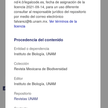
nd/4.0/legalcode.es, fecha de asignación de la
licencia 2021-09-14, para un uso diferente
consultar al responsable jurídico del repositorio
por medio del correo electrónico
falvarez@ib.unam.mx.
Ver términos de la
licencia
Género nuevo y especie nueva de Physogasterini (Coleoptera:
Procedencia del contenido
Tenebrionidae) del norte de Chile, con una clave para los géneros
de la tribu
Entidad o dependencia
Ferrú, Marcos; Ruiz de Gamboa, Margarita - Instituto de Biología,
UNAM
Instituto de Biología, UNAM
2021-10-18
Biología y Química
Colección
Revista Mexicana de Biodiversidad
share
Editor
Instituto de Biología, UNAM
Artículo
Repositorio
Revistas UNAM