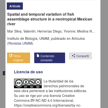
Artículo
Spatial and temporal variation of fish
assemblage structure in a neotropical Mexican
river
Biogeographic analysis of the American genus Echeandia
(Agavoideae: Asparagaceae)
Mar Silva, Valentin; Herrerías Diego, Yvonne; Medina Nava, Martina; Ramírez Herrejón, Juan Pablo; Mendoza Cuenca, Luis; Hernández Morales, Rubén; Domínguez Domínguez, Omar
Ortiz Brunel, Juan Pablo; Munguía Lino, Guadalupe; Castro Castro,
Instituto de Biología, UNAM,
publicado en
Artículos
Arturo; Rodríguez, Aarón - Instituto de Biología, UNAM
2021-10-18
(
Revistas UNAM
)
Biología y Química
share
Ficha
Contenido
share
Compartir
original
completo
Licencia de uso
Artículo
La titularidad de los
derechos patrimoniales de
esta obra pertenece a las instituciones editoras.
Su uso se rige por una licencia Creative
Commons BY-NC-ND 4.0 Internacional,
https://creativecommons.org/licenses/by-nc-