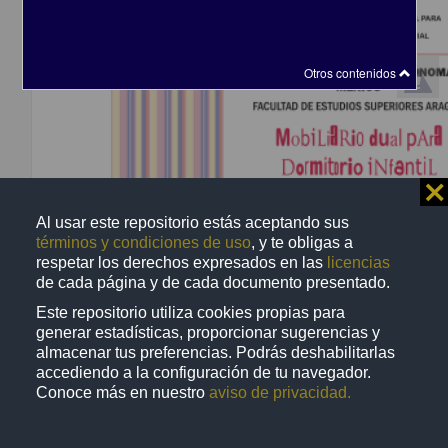
Trabajo de grado
Otros contenidos
⨯
Al usar este repositorio estás aceptando sus
términos y condiciones de uso
, y te obligas a
respetar los derechos expresados en las
licencias
de cada página y de cada documento presentado.
Mobiliario dual para dormitorio infantil
Este repositorio utiliza cookies propias para
Nava Ramírez, Viridiana Abigail
generar estadísticas, proporcionar sugerencias y
2013
almacenar tus preferencias. Podrás deshabilitarlas
Físico Matemáticas y Ciencias de la Tierra
accediendo a la configuración de tu navegador.
Licenciatura en
Diseño
Industrial
Conoce más en nuestro
aviso de privacidad.