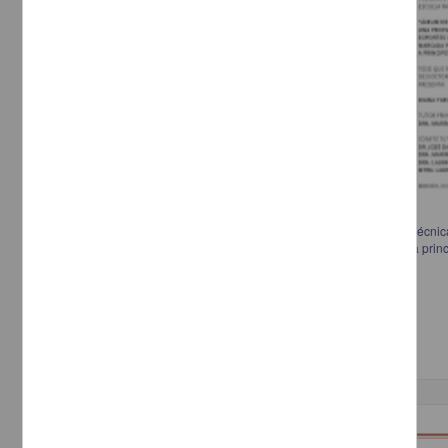
Álbum de familia:de las fotos de la abuela: una propuesta de obra en técnic
de una historia familiar marcada por la migración japonesa a México a princ
Estevez Gómez, Diana Yuriko, 1981-
2013
Artes y Humanidades
Doctorado en Artes y
Diseño
Trabajo de grado