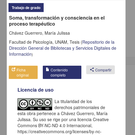
Trabajo de grado
Soma, transformación y consciencia en el
Actividad frontal delta rítmica intermitente como patrón postictal
proceso terapéutico
Villarreal Montemayor, Héctor Jorge; Torres Gómez, Armando
2013
Chávez Guerrero, María Julissa
Medicina y Ciencias de la Salud
Especialidad en Medicina (Neurofisiología
Clínica
)
Facultad de Psicología, UNAM,
Tesis
(
Repositorio de la
Dirección General de Bibliotecas y Servicios Digitales de
Información
)
Ficha
Contenido
share
Compartir
Trabajo de grado
original
completo
Licencia de uso
La titularidad de los
derechos patrimoniales de
esta obra pertenece a Chávez Guerrero, María
Julissa. Su uso se rige por una licencia Creative
Commons BY-NC-ND 4.0 Internacional,
https://creativecommons.org/licenses/by-nc-