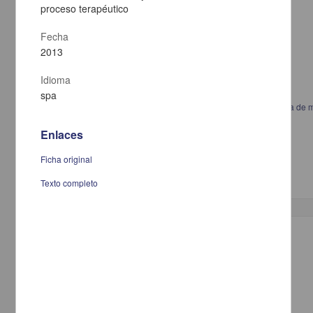
proceso terapéutico
Fecha
2013
Idioma
spa
Variabilidad de las respuestas neurofisiológicas en cirugía de columna de 
Salmerón Mercado, Mónica Edith; Soriano Sánchez, José Antonio
Enlaces
2013
Medicina y Ciencias de la Salud
Ficha original
Especialidad en Medicina (Neurofisiología
Clínica
)
Texto completo
Trabajo de grado