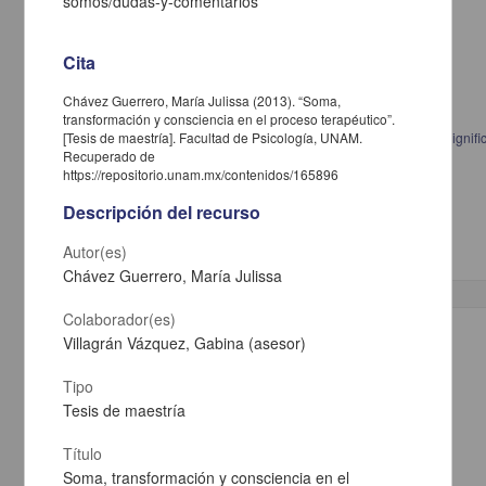
somos/dudas-y-comentarios
Cita
Chávez Guerrero, María Julissa (2013). “Soma,
transformación y consciencia en el proceso terapéutico”.
Psicoanálisis y formación profesional en la FES Iztacala: análisis del signif
[Tesis de maestría]. Facultad de Psicología, UNAM.
Recuperado de
Pantoja Palmeros, María Teresa, 1959-
https://repositorio.unam.mx/contenidos/165896
2013
Ciencias Sociales y Económicas,Medicina y Ciencias de la Salud
Descripción del recurso
Maestría en Psicología (Psicología
Clínica
)
Autor(es)
Chávez Guerrero, María Julissa
Colaborador(es)
Trabajo de grado
Villagrán Vázquez, Gabina (asesor)
Tipo
Tesis de maestría
Título
Soma, transformación y consciencia en el