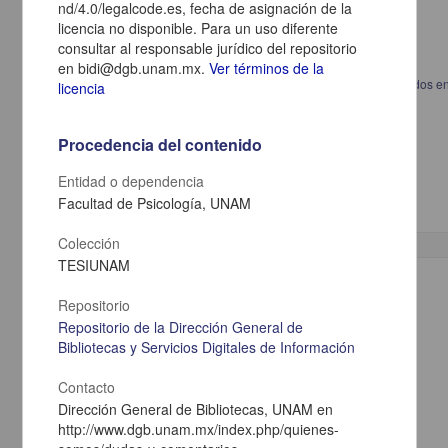
nd/4.0/legalcode.es, fecha de asignación de la
licencia no disponible. Para un uso diferente
consultar al responsable jurídico del repositorio
en bidi@dgb.unam.mx.
Ver términos de la
Eficacia de la inmunoterapia subcutánea en pacientes polisensibilizados 
licencia
pacientes monosensibilizados con rinitis y asma alérgica
Rivero Yeverino, Daniela
2013
Procedencia del contenido
Medicina y Ciencias de la Salud
Especialidad en Medicina (Alergia e Inmunología
Clínica
)
Entidad o dependencia
Facultad de Psicología, UNAM
Colección
TESIUNAM
Trabajo de grado
Repositorio
Repositorio de la Dirección General de
Bibliotecas y Servicios Digitales de Información
Contacto
Dirección General de Bibliotecas, UNAM en
http://www.dgb.unam.mx/index.php/quienes-