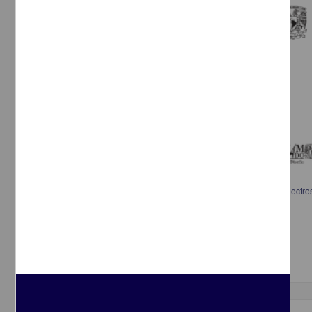
Una propuesta de renovación en el esmalte: esmaltografía y pintura electros
Zepeda Guerrero, Aurora Guadalupe, 1946-
2013
Artes y Humanidades
Programa de Posgrado en Artes y
Diseño