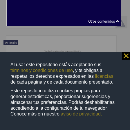
Dascal, Marcelo - Instituto de Investigaciones Filosóficas, UNAM
2018-12-08
Artes y Humanidades
share
Otros contenidos
Artículo
⨯
Al usar este repositorio estás aceptando sus
términos y condiciones de uso
, y te obligas a
respetar los derechos expresados en las
licencias
de cada página y de cada documento presentado.
Este repositorio utiliza cookies propias para
generar estadísticas, proporcionar sugerencias y
almacenar tus preferencias. Podrás deshabilitarlas
accediendo a la configuración de tu navegador.
Conoce más en nuestro
aviso de privacidad.
Shmuel Nitzan y Jacob Paroush, Collective Decision Making. An