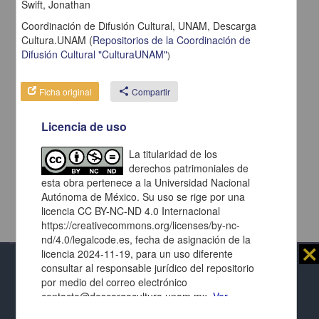
Swift, Jonathan
Coordinación de Difusión Cultural, UNAM,
Descarga
Cultura.UNAM
(
Repositorios de la Coordinación de
Difusión Cultural "CulturaUNAM"
)
Ficha original
share
Compartir
Licencia de uso
La titularidad de los
derechos patrimoniales de
esta obra pertenece a la Universidad Nacional
Autónoma de México. Su uso se rige por una
licencia CC BY-NC-ND 4.0 Internacional
https://creativecommons.org/licenses/by-nc-
nd/4.0/legalcode.es, fecha de asignación de la
⨯
licencia 2024-11-19, para un uso diferente
consultar al responsable jurídico del repositorio
Al usar este repositorio estás aceptando sus
por medio del correo electrónico
términos y condiciones de uso
, y te obligas a
contacto@descargacultura.unam.mx.
Ver
respetar los derechos expresados en las
licencias
Repositorio Institucional de la
términos de la licencia
de cada página y de cada documento presentado.