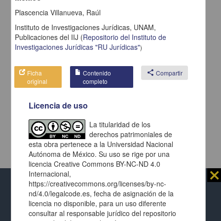
Plascencia Villanueva, Raúl
Instituto de Investigaciones Jurídicas, UNAM,
Publicaciones del IIJ
(
Repositorio del Instituto de
Investigaciones Jurídicas "RU Jurídicas"
)
Ficha
Contenido
share
Compartir
original
completo
Licencia de uso
La titularidad de los
derechos patrimoniales de
esta obra pertenece a la Universidad Nacional
Autónoma de México. Su uso se rige por una
licencia Creative Commons BY-NC-ND 4.0
⨯
Internacional,
https://creativecommons.org/licenses/by-nc-
Al usar este repositorio estás aceptando sus
nd/4.0/legalcode.es, fecha de asignación de la
términos y condiciones de uso
, y te obligas a
licencia no disponible, para un uso diferente
respetar los derechos expresados en las
licencias
consultar al responsable jurídico del repositorio
Repositorio Institucional de la
de cada página y de cada documento presentado.