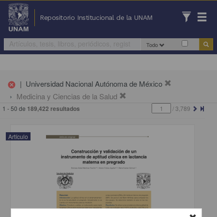
Repositorio Institucional de la UNAM
Todo
|
Universidad Nacional Autónoma de México
cancel
Medicina y Ciencias de la Salud
1 - 50 de
189,422 resultados
/
3,789
Artículo