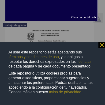
share
Otros contenidos
Trabajo de grado
⨯
Al usar este repositorio estás aceptando sus
términos y condiciones de uso
, y te obligas a
respetar los derechos expresados en las
licencias
de cada página y de cada documento presentado.
Este repositorio utiliza cookies propias para
generar estadísticas, proporcionar sugerencias y
almacenar tus preferencias. Podrás deshabilitarlas
accediendo a la configuración de tu navegador.
Conoce más en nuestro
aviso de privacidad.
Autoeficacia en escritura académica de estudiantes de bachillerato
y licenciatura y su relación con su desempeño escrito
Hernández Bustamante, Daniela Yohualli