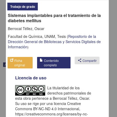
Aguirre Flórez, Mateo; Gómez González, José Fernando; Jiménez
Trabajo de grado
Osorio, Laura Alejandra; Moreno Gómez, Mateo; Moreno Gómez,
Juanita; Rojas Paguanquiza, Karla Liseth; Rojas Paguanquiza,
Sistemas implantables para el tratamiento de la
Donald Jehison; Quintero Cabrera, Yuly Mabel; Pantoja Chazatar,
diabetes mellitus
Lency Yurani; Moreno Gómez, Germán Alberto - Facultad de
Medicina, UNAM
Berrocal Téllez, Oscar
2025-01-05
Medicina y Ciencias de la Salud
Facultad de Química, UNAM,
Tesis
(
Repositorio de la
Dirección General de Bibliotecas y Servicios Digitales de
share
Información
)
Ficha
Contenido
share
Compartir
Artículo
original
completo
Licencia de uso
La titularidad de los
derechos patrimoniales de
esta obra pertenece a Berrocal Téllez, Oscar.
Su uso se rige por una licencia Creative
Commons BY-NC-ND 4.0 Internacional,
https://creativecommons.org/licenses/by-nc-