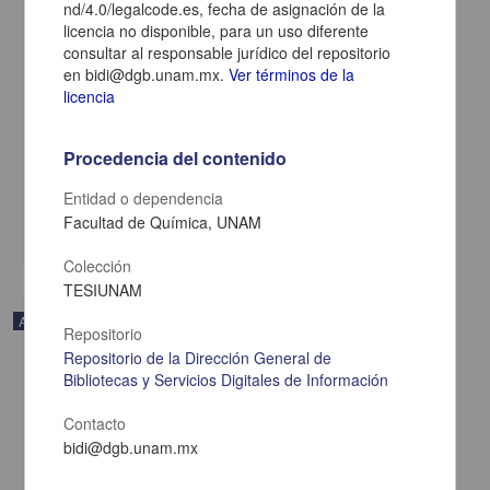
nd/4.0/legalcode.es, fecha de asignación de la
licencia no disponible, para un uso diferente
consultar al responsable jurídico del repositorio
en bidi@dgb.unam.mx.
Ver términos de la
licencia
Oportunidades de la inteligencia artificial en los posgrados de
medicina deportiva y áreas afines
Bustos-Viviescas, Brian Johan; García Yerena, Carlos Enrique;
Procedencia del contenido
Villamizar Navarro, Amalia - Facultad de Medicina, UNAM
2025-01-05
Entidad o dependencia
Medicina y Ciencias de la Salud
Facultad de Química, UNAM
share
Colección
TESIUNAM
Artículo
Repositorio
Repositorio de la Dirección General de
Bibliotecas y Servicios Digitales de Información
Contacto
bidi@dgb.unam.mx