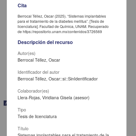
Cita
Berrocal Téllez, Oscar (2025). “Sistemas implantables
para el tratamiento de la diabetes mellitus”. [Tesis de
licenciatura]. Facultad de Química, UNAM. Recuperado
de https://repositorio.unam.mx/contenidos/3726569
Descripción del recurso
Trayectorias académicas de tres generaciones de una licenciatura
en Medicina durante la pandemia por COVID-19
Autor(es)
Bautista-Rodríguez, Gabriela; Fortoul, Teresa Imelda - Facultad de
Medicina, UNAM
Berrocal Téllez, Oscar
2025-01-05
Medicina y Ciencias de la Salud
Identificador del autor
Berrocal Téllez, Oscar::si::SinIdentificador
share
Colaborador(es)
Llera-Rojas, Viridiana Gisela (asesor)
Artículo
Tipo
Tesis de licenciatura
Título
Sistemas implantables para el tratamiento de la