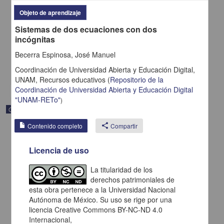
Función Inversa
Objeto de aprendizaje
Becerra Espinosa, José Manuel - Coordinación de Universidad
Sistemas de dos ecuaciones con dos
Abierta y Educación a Distancia, UNAM; Dirección General de la
Escuela Nacional Preparatoria, UNAM
incógnitas
2019-09-06
Multidisciplina
Becerra Espinosa, José Manuel
Coordinación de Universidad Abierta y Educación Digital,
share
UNAM,
Recursos educativos
(
Repositorio de la
Coordinación de Universidad Abierta y Educación Digital
"UNAM-RETo"
)
Objeto de aprendizaje
Contenido completo
share
Compartir
Licencia de uso
La titularidad de los
derechos patrimoniales de
esta obra pertenece a la Universidad Nacional
Autónoma de México. Su uso se rige por una
licencia Creative Commons BY-NC-ND 4.0
Internacional,