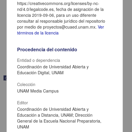
https://creativecommons.org/licenses/by-nc-
nd/4.0/legalcode.es, fecha de asignación de la
licencia 2019-09-06, para un uso diferente
Modelado de funciones
consultar al responsable jurídico del repositorio
Becerra Espinosa, José Manuel - Coordinación de Universidad
por medio de proyectos@cuaed.unam.mx.
Ver
Abierta y Educación a Distancia, UNAM; Dirección General de la
términos de la licencia
Escuela Nacional Preparatoria, UNAM
2019-09-06
Multidisciplina
Procedencia del contenido
share
Entidad o dependencia
Coordinación de Universidad Abierta y
Educación Digital, UNAM
Objeto de aprendizaje
Colección
UNAM Media Campus
Editor
Coordinación de Universidad Abierta y
Educación a Distancia, UNAM; Dirección
General de la Escuela Nacional Preparatoria,
UNAM