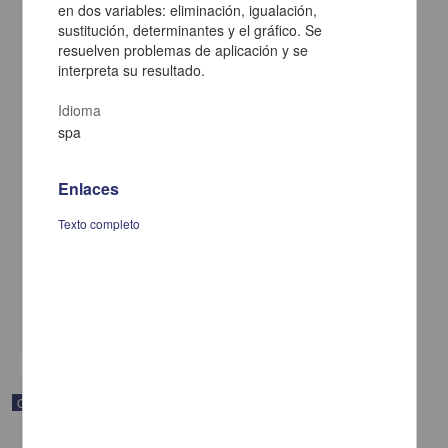
en dos variables: eliminación, igualación,
sustitución, determinantes y el gráfico. Se
resuelven problemas de aplicación y se
interpreta su resultado.
Idioma
spa
Enlaces
Imagen profesional.
Olavarrieta, Eric - Coordinación de Universidad Abierta y
Texto completo
Educación a Distancia, UNAM; Facultad de Estudios Superiores
Acatlán, UNAM
2019-09-06
Multidisciplina
share
Objeto de aprendizaje