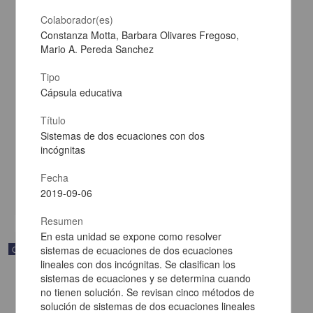
Colaborador(es)
Constanza Motta, Barbara Olivares Fregoso,
Mario A. Pereda Sanchez
Tipo
Cápsula educativa
Álgebra y modelado de funciones
Título
Becerra Espinosa, José Manuel - Coordinación de Universidad
Sistemas de dos ecuaciones con dos
Abierta y Educación a Distancia, UNAM; Dirección General de la
Escuela Nacional Preparatoria, UNAM
incógnitas
2019-09-06
Multidisciplina
Fecha
2019-09-06
share
Resumen
En esta unidad se expone como resolver
Objeto de aprendizaje
sistemas de ecuaciones de dos ecuaciones
lineales con dos incógnitas. Se clasifican los
sistemas de ecuaciones y se determina cuando
no tienen solución. Se revisan cinco métodos de
solución de sistemas de dos ecuaciones lineales