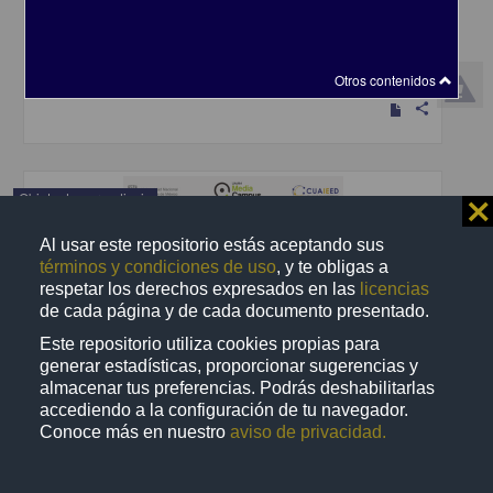
Becerra Espinosa, José Manuel - Coordinación de Universidad
Abierta y Educación a Distancia, UNAM; Dirección General de la
Escuela Nacional Preparatoria, UNAM
2019-09-06
Multidisciplina
Otros contenidos
share
Objeto de aprendizaje
⨯
Al usar este repositorio estás aceptando sus
términos y condiciones de uso
, y te obligas a
respetar los derechos expresados en las
licencias
de cada página y de cada documento presentado.
Este repositorio utiliza cookies propias para
generar estadísticas, proporcionar sugerencias y
almacenar tus preferencias. Podrás deshabilitarlas
accediendo a la configuración de tu navegador.
Conoce más en nuestro
aviso de privacidad.