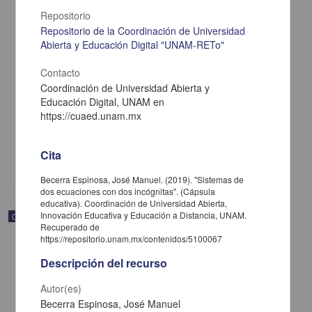
Repositorio
Repositorio de la Coordinación de Universidad
Abierta y Educación Digital "UNAM-RETo"
Contacto
Sistemas de desigualdades
Coordinación de Universidad Abierta y
Becerra Espinosa, José Manuel - Coordinación de Universidad
Educación Digital, UNAM en
Abierta y Educación a Distancia, UNAM; Dirección General de la
https://cuaed.unam.mx
Escuela Nacional Preparatoria, UNAM
2019-09-06
Multidisciplina
Cita
share
Becerra Espinosa, José Manuel. (2019). "Sistemas de
dos ecuaciones con dos incógnitas". (Cápsula
educativa). Coordinación de Universidad Abierta,
Innovación Educativa y Educación a Distancia, UNAM.
Objeto de aprendizaje
Recuperado de
https://repositorio.unam.mx/contenidos/5100067
Descripción del recurso
Autor(es)
Becerra Espinosa, José Manuel