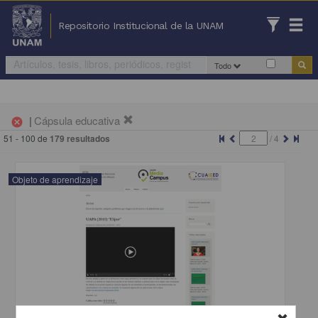
Repositorio Institucional de la UNAM
Todo
|
Cápsula educativa
cancel
51 - 100 de
179 resultados
/
4
Objeto de aprendizaje