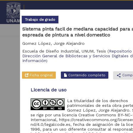
Repositorio Institucional de l
Trabajo de grado
Sistema pinta facil de mediana capacidad para 
|
cancel
Escuela de Diseño Industrial, UNUM
espreada de pintura a nivel domestico
Gomez López, Jorge Alejandro
Escuela de Diseño Industrial, UNUM,
Tesis
(
Repositorio
Dirección General de Bibliotecas y Servicios Digitales 
Información
)
Ficha original
Contenido completo
share
Compa
N
Licencia de uso
Se 
La titularidad de los derechos
patrimoniales de esta obra pert
Gomez López, Jorge Alejandro. 
se rige por una licencia Creative Commons BY-NC
Internacional, https://creativecommons.org/licens
nd/4.0/legalcode.es, fecha de asignación de la lic
1996, para un uso diferente consultar al responsa