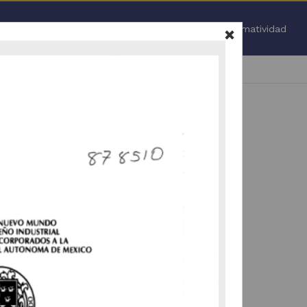
Inicio
Normatividad
Todo
.
 nuevamente (
ir a la pagina de inicio
).
vamente la selección de facetas (
ir a