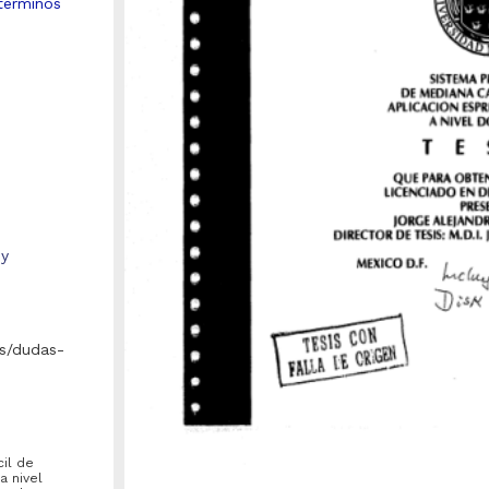
términos
 y
s/dudas-
cil de
a nivel
Repositorio Institucional de la