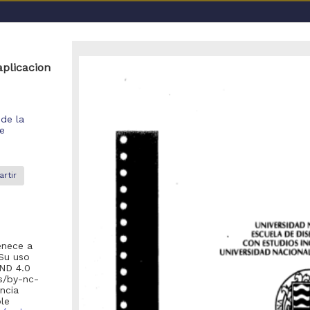
a UNAM
aplicacion
 de la
de
rtir
o se encontraron registros
recomienda realizar una de las siguientes acciones:
enece a
Eliminar los filtros de opciones avanzadas y realizar la búsqueda
Su uso
-ND 4.0
Debido a que el enlace posiblemente haya caducado, realizar nue
es/by-nc-
la pagina de inicio
).
encia
ble