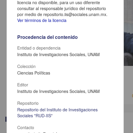
licencia no disponible, para un uso diferente
consultar al responsable jurídico del repositorio
por medio de repositorio.iis@sociales.unam.mx.
Ver términos de la licencia
Procedencia del contenido
Entidad o dependencia
Instituto de Investigaciones Sociales, UNAM
Colección
Configuración de las fuerzas políticas en América Latina
Ciencias Políticas
Cabrera, Ehécatl - Instituto de Investigaciones Sociales, UNAM
2019-09-12
Editor
Ciencias Sociales y Económicas
Instituto de Investigaciones Sociales, UNAM
Repositorio
Repositorio del Instituto de Investigaciones
Sociales "RUD-IIS"
Video
Contacto