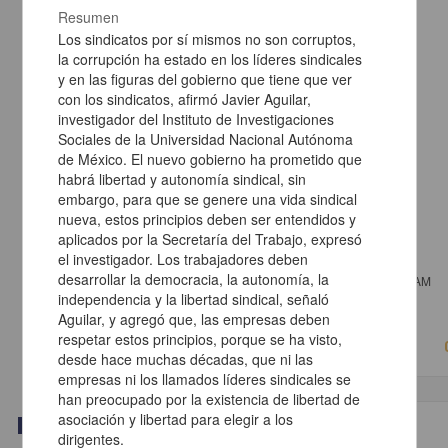
Resumen
Los sindicatos por sí mismos no son corruptos,
la corrupción ha estado en los líderes sindicales
y en las figuras del gobierno que tiene que ver
con los sindicatos, afirmó Javier Aguilar,
investigador del Instituto de Investigaciones
Sociales de la Universidad Nacional Autónoma
de México. El nuevo gobierno ha prometido que
habrá libertad y autonomía sindical, sin
embargo, para que se genere una vida sindical
nueva, estos principios deben ser entendidos y
aplicados por la Secretaría del Trabajo, expresó
el investigador. Los trabajadores deben
Corte IDH: creación de obligaciones jurídicas
desarrollar la democracia, la autonomía, la
Estrada Adán, Guillermo E. - Instituto de Investigaciones Jurídicas, UNAM
2019-09-04
independencia y la libertad sindical, señaló
Ciencias Sociales y Económicas
Aguilar, y agregó que, las empresas deben
respetar estos principios, porque se ha visto,
desde hace muchas décadas, que ni las
empresas ni los llamados líderes sindicales se
han preocupado por la existencia de libertad de
asociación y libertad para elegir a los
Video
dirigentes.