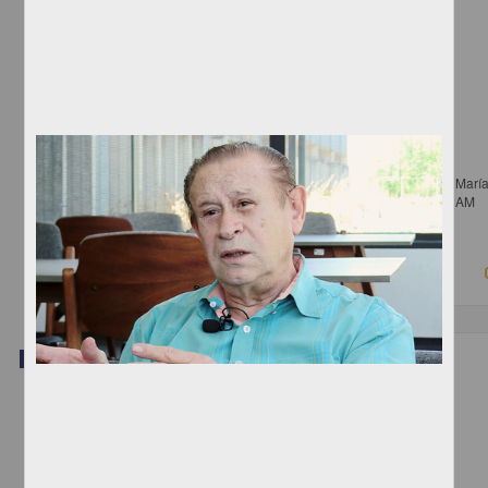
Prisión Preventiva Oficiosa
Téllez Girón García, López Villalobos, Leici; González Kazen, Tania Marí
Francisco Garduño, Alberto; - Instituto de Investigaciones Jurídicas, UNAM
2019-10-22
Ciencias Sociales y Económicas
Video