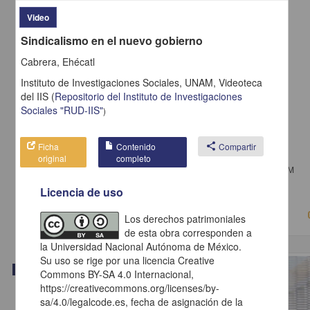
Video
Sindicalismo en el nuevo gobierno
Cabrera, Ehécatl
Instituto de Investigaciones Sociales, UNAM,
Videoteca
del IIS
(
Repositorio del Instituto de Investigaciones
Sociales "RUD-IIS"
)
Ficha
Contenido
share
Compartir
Ley de Extinción de Dominio
original
completo
Chávez Hernández, Efrén - Instituto de Investigaciones Jurídicas, UNAM
2019-09-17
Licencia de uso
Ciencias Sociales y Económicas
Los derechos patrimoniales
de esta obra corresponden a
la Universidad Nacional Autónoma de México.
Su uso se rige por una licencia Creative
Video
Commons BY-SA 4.0 Internacional,
https://creativecommons.org/licenses/by-
sa/4.0/legalcode.es, fecha de asignación de la