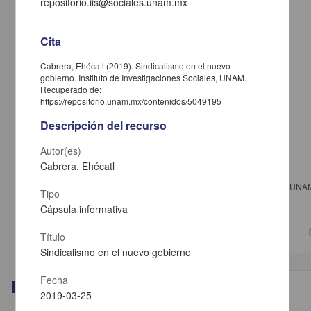
repositorio.iis@sociales.unam.mx
Cita
Cabrera, Ehécatl (2019). Sindicalismo en el nuevo
gobierno. Instituto de Investigaciones Sociales, UNAM.
Recuperado de:
https://repositorio.unam.mx/contenidos/5049195
Descripción del recurso
Autor(es)
Cabrera, Ehécatl
Ilegalidad del Muro Fronterizo
Petrova Georgieva, Virdzhiniya - Instituto de Investigaciones Jurídicas, UNA
Tipo
2019-09-11
Cápsula informativa
Ciencias Sociales y Económicas
Título
Sindicalismo en el nuevo gobierno
Fecha
Video
2019-03-25