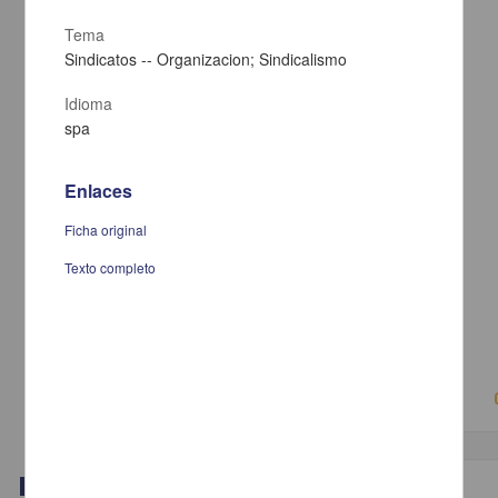
Tema
Sindicatos -- Organizacion; Sindicalismo
Idioma
spa
Enlaces
Ficha original
Texto completo
Comercio Exterior de México
Cruz Barney, Óscar - Instituto de Investigaciones Jurídicas, UNAM
2019-08-29
Ciencias Sociales y Económicas
Video