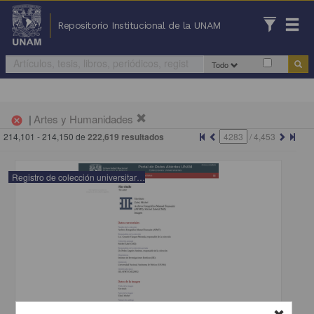
Repositorio Institucional de la UNAM
Todo
|
Artes y Humanidades
cancel
214,101 - 214,150 de
222,619 resultados
/
4,453
Registro de colección universitaria