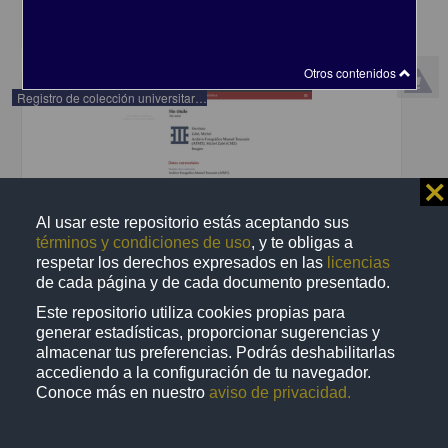
share
Otros contenidos
Registro de colección universitaria
⨯
Al usar este repositorio estás aceptando sus
términos y condiciones de uso
, y te obligas a
respetar los derechos expresados en las
licencias
de cada página y de cada documento presentado.
Este repositorio utiliza cookies propias para
generar estadísticas, proporcionar sugerencias y
almacenar tus preferencias. Podrás deshabilitarlas
accediendo a la configuración de tu navegador.
Sin título: Sin título
Conoce más en nuestro
aviso de privacidad.
Zabé, Michel
Artes y Humanidades