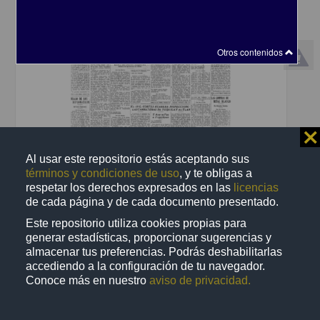
Otros contenidos
⨯
Al usar este repositorio estás aceptando sus
términos y condiciones de uso
, y te obligas a
El Informador
respetar los derechos expresados en las
licencias
1935-12-17
de cada página y de cada documento presentado.
Multidisciplina
Este repositorio utiliza cookies propias para
share
generar estadísticas, proporcionar sugerencias y
almacenar tus preferencias. Podrás deshabilitarlas
accediendo a la configuración de tu navegador.
Conoce más en nuestro
aviso de privacidad.
Publicación periódica