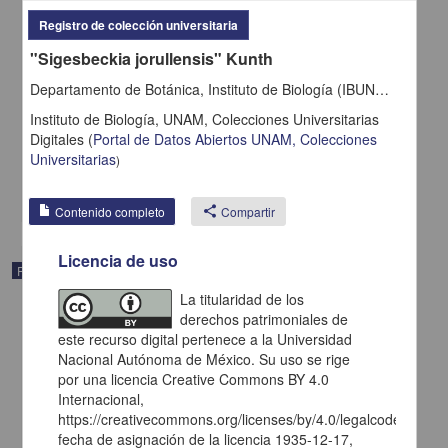
Registro de colección universitaria
"Sigesbeckia jorullensis" Kunth
Departamento de Botánica, Instituto de Biología (IBUNAM)
Instituto de Biología, UNAM,
Colecciones Universitarias
El Informador
Digitales
(
Portal de Datos Abiertos UNAM, Colecciones
1935-12-18
Universitarias
Multidisciplina
)
share
Contenido completo
share
Compartir
Licencia de uso
Publicación
La titularidad de los
derechos patrimoniales de
este recurso digital pertenece a la Universidad
Nacional Autónoma de México. Su uso se rige
por una licencia Creative Commons BY 4.0
Internacional,
https://creativecommons.org/licenses/by/4.0/legalcode.es,
fecha de asignación de la licencia 1935-12-17,