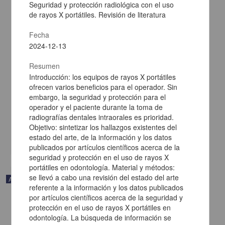
Seguridad y protección radiológica con el uso
de rayos X portátiles. Revisión de literatura
Fecha
2024-12-13
Resumen
Introducción: los equipos de rayos X portátiles
Percepción de los médicos internos sobre la implementación del
ofrecen varios beneficios para el operador. Sin
método socrático como estrategia de aprendizaje
embargo, la seguridad y protección para el
Andrade-Castellanos, Carlos Alberto; Cuevas-Álvarez, Leobardo;
Ramos-Herrera, Igor Martín - Facultad de Medicina, UNAM
operador y el paciente durante la toma de
2025-01-05
radiografías dentales intraorales es prioridad.
Medicina y Ciencias de la Salud
Objetivo: sintetizar los hallazgos existentes del
estado del arte, de la información y los datos
share
publicados por artículos científicos acerca de la
seguridad y protección en el uso de rayos X
portátiles en odontología. Material y métodos:
se llevó a cabo una revisión del estado del arte
Artículo
referente a la información y los datos publicados
por artículos científicos acerca de la seguridad y
protección en el uso de rayos X portátiles en
odontología. La búsqueda de información se