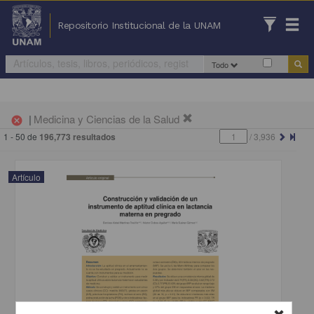
Repositorio Institucional de la UNAM
Todo
|
Medicina y Ciencias de la Salud
cancel
1 - 50 de
196,773 resultados
/
3,936
Artículo