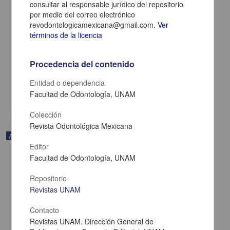
consultar al responsable jurídico del repositorio
por medio del correo electrónico
revodontologicamexicana@gmail.com.
Ver
Oportunidades de la inteligencia artificial en los posgrados de
términos de la licencia
medicina deportiva y áreas afines
Bustos-Viviescas, Brian Johan; García Yerena, Carlos Enrique;
Villamizar Navarro, Amalia - Facultad de Medicina, UNAM
Procedencia del contenido
2025-01-05
Medicina y Ciencias de la Salud
Entidad o dependencia
Facultad de Odontología, UNAM
share
Colección
Revista Odontológica Mexicana
Artículo
Editor
Facultad de Odontología, UNAM
Repositorio
Revistas UNAM
Contacto
Revistas UNAM. Dirección General de