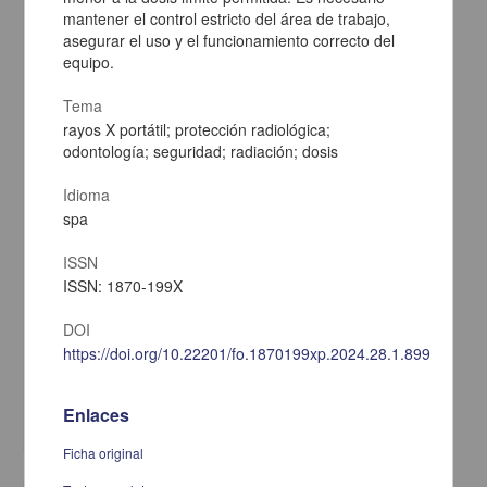
mantener el control estricto del área de trabajo,
asegurar el uso y el funcionamiento correcto del
equipo.
Tema
rayos X portátil; protección radiológica;
odontología; seguridad; radiación; dosis
Idioma
spa
ISSN
ISSN: 1870-199X
¿Autonomía en riesgo? Ética y la dependencia de la inteligencia
artificial generativa en la formación médica
DOI
Sánchez Mendiola, Melchor - Facultad de Medicina, UNAM
https://doi.org/10.22201/fo.1870199xp.2024.28.1.89973
2025-01-05
Medicina y Ciencias de la Salud
Enlaces
share
Ficha original