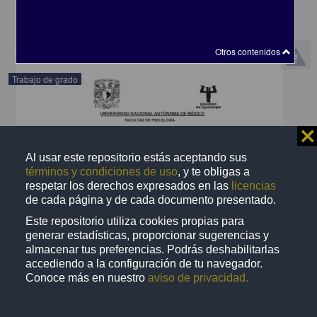
Ciencias Sociales y Económicas,Medicina y Ciencias de la Salud
share
Otros contenidos
Trabajo de grado
⨯
Al usar este repositorio estás aceptando sus
términos y condiciones de uso
, y te obligas a
respetar los derechos expresados en las
licencias
de cada página y de cada documento presentado.
Este repositorio utiliza cookies propias para
generar estadísticas, proporcionar sugerencias y
almacenar tus preferencias. Podrás deshabilitarlas
accediendo a la configuración de tu navegador.
Conoce más en nuestro
aviso de privacidad.
Diferencias sexuales en la respuesta somatosensorial en un
modelo murino de autismo inducido por VPA
Ferrer López, Martha Sofía