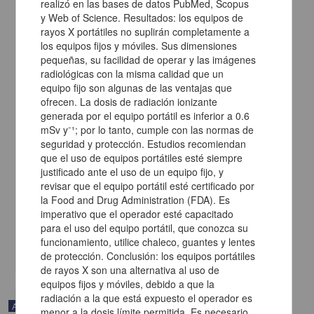
realizó en las bases de datos PubMed, Scopus
y Web of Science. Resultados: los equipos de
rayos X portátiles no suplirán completamente a
los equipos fijos y móviles. Sus dimensiones
pequeñas, su facilidad de operar y las imágenes
radiológicas con la misma calidad que un
equipo fijo son algunas de las ventajas que
ofrecen. La dosis de radiación ionizante
generada por el equipo portátil es inferior a 0.6
mSv y⁻¹; por lo tanto, cumple con las normas de
Modificación de las actividades académicas en estudiantes de
seguridad y protección. Estudios recomiendan
medicina durante la pandemia por COVID-19
que el uso de equipos portátiles esté siempre
Delgado-Fernández, Abel; Robles-Rivera, Karina; Gómez-Gudiño,
justificado ante el uso de un equipo fijo, y
Guadalupe; Carrasco-Contreras, Sofia; Negrete-Hernández,
revisar que el equipo portátil esté certificado por
Daniela; Villalobos-Piñera, Katya; Limón-Rojas, Ana Elena;
la Food and Drug Administration (FDA). Es
Wakida-Kuzunoki, Guillermo Hideo - Facultad de Medicina, UNAM
imperativo que el operador esté capacitado
2025-01-05
para el uso del equipo portátil, que conozca su
Medicina y Ciencias de la Salud
funcionamiento, utilice chaleco, guantes y lentes
share
de protección. Conclusión: los equipos portátiles
de rayos X son una alternativa al uso de
equipos fijos y móviles, debido a que la
radiación a la que está expuesto el operador es
Artículo
menor a la dosis límite permitida. Es necesario