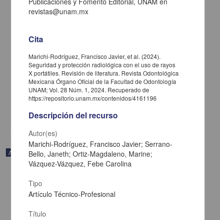
Publicaciones y Fomento Editorial, UNAM en
revistas@unam.mx
Cita
Trayectorias académicas de tres generaciones de una licenciatura
Marichi-Rodríguez, Francisco Javier, et al. (2024).
en Medicina durante la pandemia por COVID-19
Seguridad y protección radiológica con el uso de rayos
Bautista-Rodríguez, Gabriela; Fortoul, Teresa Imelda - Facultad de
X portátiles. Revisión de literatura. Revista Odontológica
Medicina, UNAM
Mexicana Órgano Oficial de la Facultad de Odontología
2025-01-05
UNAM; Vol. 28 Núm. 1, 2024. Recuperado de
Medicina y Ciencias de la Salud
https://repositorio.unam.mx/contenidos/4161196
share
Descripción del recurso
Autor(es)
Marichi-Rodríguez, Francisco Javier; Serrano-
Artículo
Bello, Janeth; Ortiz-Magdaleno, Marine;
Vázquez-Vázquez, Febe Carolina
Tipo
Artículo Técnico-Profesional
Título