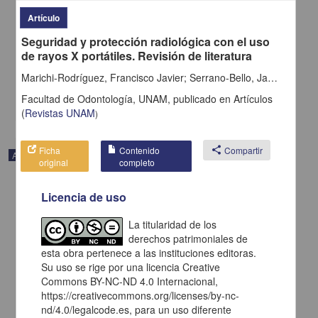
Osorio, Laura Alejandra; Moreno Gómez, Mateo; Moreno Gómez,
Juanita; Rojas Paguanquiza, Karla Liseth; Rojas Paguanquiza,
Artículo
Donald Jehison; Quintero Cabrera, Yuly Mabel; Pantoja Chazatar,
Seguridad y protección radiológica con el uso
Lency Yurani; Moreno Gómez, Germán Alberto - Facultad de
Medicina, UNAM
de rayos X portátiles. Revisión de literatura
2025-01-05
Medicina y Ciencias de la Salud
Marichi-Rodríguez, Francisco Javier; Serrano-Bello, Janeth; Ortiz-Magdaleno, Marine; Vázquez-Vázquez, Febe Carolina
Facultad de Odontología, UNAM,
publicado en
Artículos
share
(
Revistas UNAM
)
Ficha
Contenido
share
Compartir
Artículo
original
completo
Licencia de uso
La titularidad de los
derechos patrimoniales de
esta obra pertenece a las instituciones editoras.
Su uso se rige por una licencia Creative
Commons BY-NC-ND 4.0 Internacional,
https://creativecommons.org/licenses/by-nc-
nd/4.0/legalcode.es, para un uso diferente