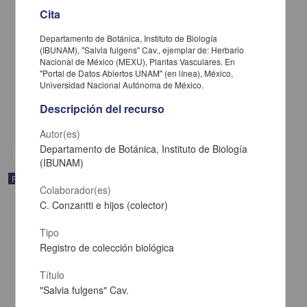
Cita
Departamento de Botánica, Instituto de Biología
(IBUNAM), "Salvia fulgens" Cav., ejemplar de: Herbario
Nacional de México (MEXU), Plantas Vasculares. En
"Portal de Datos Abiertos UNAM" (en línea), México,
Periódico oficial del Estado de Nayarit
Universidad Nacional Autónoma de México.
1935-12-18
Multidisciplina
Descripción del recurso
share
Autor(es)
Departamento de Botánica, Instituto de Biología
(IBUNAM)
Publicación
Colaborador(es)
C. Conzantti e hijos (colector)
Tipo
Registro de colección biológica
Título
"Salvia fulgens" Cav.