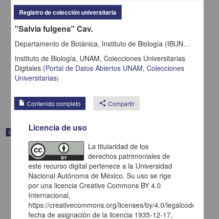
Registro de colección universitaria
"Salvia fulgens" Cav.
Departamento de Botánica, Instituto de Biología (IBUNAM)
Instituto de Biología, UNAM,
Colecciones Universitarias
El Informador
Digitales
(
Portal de Datos Abiertos UNAM, Colecciones
1935-12-18
Universitarias
Multidisciplina
)
share
Contenido completo
share
Compartir
Licencia de uso
Publicación
La titularidad de los
derechos patrimoniales de
este recurso digital pertenece a la Universidad
Nacional Autónoma de México. Su uso se rige
por una licencia Creative Commons BY 4.0
Internacional,
https://creativecommons.org/licenses/by/4.0/legalcode.es,
fecha de asignación de la licencia 1935-12-17,