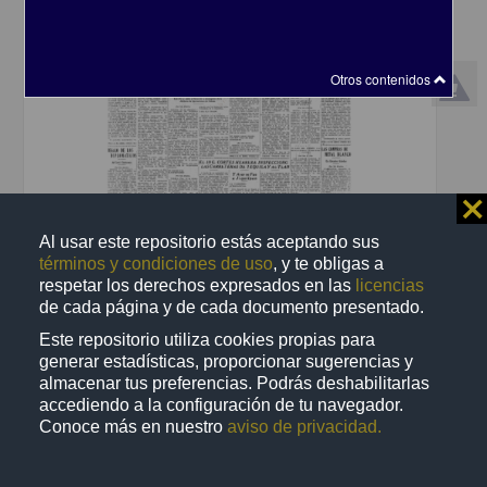
Otros contenidos
⨯
Al usar este repositorio estás aceptando sus
términos y condiciones de uso
, y te obligas a
El Informador
respetar los derechos expresados en las
licencias
1935-12-17
de cada página y de cada documento presentado.
Multidisciplina
Este repositorio utiliza cookies propias para
share
generar estadísticas, proporcionar sugerencias y
almacenar tus preferencias. Podrás deshabilitarlas
accediendo a la configuración de tu navegador.
Conoce más en nuestro
aviso de privacidad.
Publicación periódica