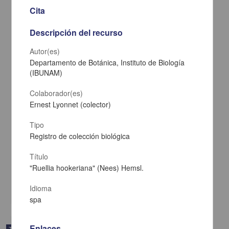
Cita
Descripción del recurso
Autor(es)
Departamento de Botánica, Instituto de Biología
(IBUNAM)
Colaborador(es)
Ernest Lyonnet (colector)
Tipo
Registro de colección biológica
Ensayo sobre propedeutica coprologica
Figueroa, Leopoldo
Título
1929
"Ruellia hookeriana" (Nees) Hemsl.
Medicina y Ciencias de la Salud
Idioma
share
spa
Enlaces
Trabajo de grado