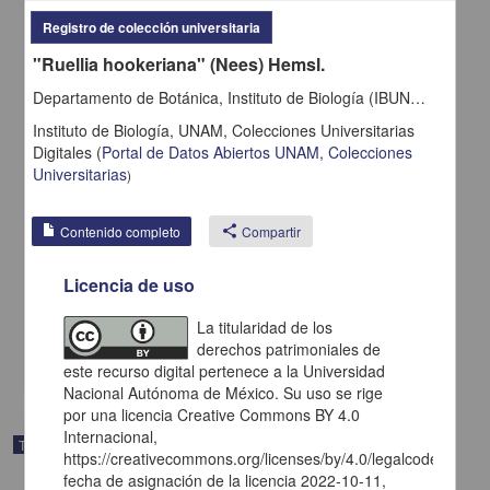
Registro de colección universitaria
"Ruellia hookeriana" (Nees) Hemsl.
Departamento de Botánica, Instituto de Biología (IBUNAM)
Instituto de Biología, UNAM,
Colecciones Universitarias
Digitales
(
Portal de Datos Abiertos UNAM, Colecciones
Universitarias
)
Contenido completo
share
Compartir
Prolapso genital y su tratamiento por el procedimiento de
Weissmann
Licencia de uso
Sanchez y Corona, Sarah
1929
Medicina y Ciencias de la Salud
La titularidad de los
derechos patrimoniales de
share
este recurso digital pertenece a la Universidad
Nacional Autónoma de México. Su uso se rige
por una licencia Creative Commons BY 4.0
Internacional,
Trabajo de grado
https://creativecommons.org/licenses/by/4.0/legalcode.es,
fecha de asignación de la licencia 2022-10-11,