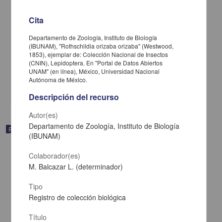
Cita
Departamento de Zoología, Instituto de Biología
(IBUNAM), "Rothschildia orizaba orizaba" (Westwood,
Periódico oficial del Gobierno del Estado libre y soberano de
1853), ejemplar de: Colección Nacional de Insectos
Tamaulipas
(CNIN), Lepidoptera. En "Portal de Datos Abiertos
1951-12-26
UNAM" (en línea), México, Universidad Nacional
Multidisciplina
Autónoma de México.
share
Descripción del recurso
Autor(es)
Departamento de Zoología, Instituto de Biología
Publicación
(IBUNAM)
Colaborador(es)
M. Balcazar L. (determinador)
Tipo
Registro de colección biológica
Título