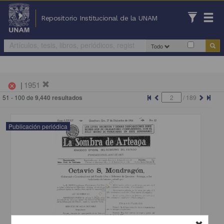
Repositorio Institucional de la UNAM
Todo
|
1951
cancel
51 - 100 de
9,440 resultados
/
189
Publicación periódica