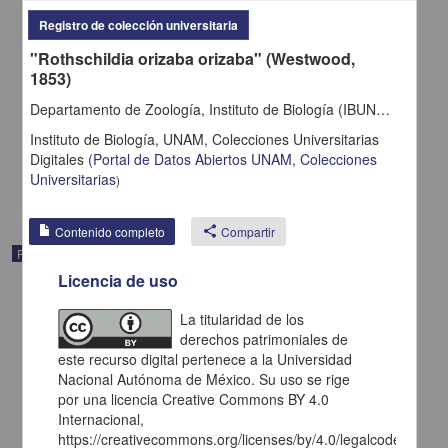
Registro de colección universitaria
"Rothschildia orizaba orizaba" (Westwood,
1853)
Periódico oficial del Gobierno del Estado de Guerrero
Departamento de Zoología, Instituto de Biología (IBUNAM)
1951-12-26
Instituto de Biología, UNAM,
Colecciones Universitarias
Multidisciplina
Digitales
(
Portal de Datos Abiertos UNAM, Colecciones
share
Universitarias
)
Contenido completo
share
Compartir
Publicación periódica
Licencia de uso
La titularidad de los
derechos patrimoniales de
este recurso digital pertenece a la Universidad
Nacional Autónoma de México. Su uso se rige
por una licencia Creative Commons BY 4.0
Internacional,
https://creativecommons.org/licenses/by/4.0/legalcode.es,