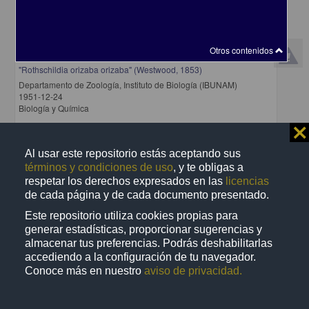
Otros contenidos
"Rothschildia orizaba orizaba" (Westwood, 1853)
Departamento de Zoología, Instituto de Biología (IBUNAM)
1951-12-24
Biología y Química
⨯
share
Al usar este repositorio estás aceptando sus
términos y condiciones de uso
, y te obligas a
respetar los derechos expresados en las
licencias
Publicación periódica
de cada página y de cada documento presentado.
Este repositorio utiliza cookies propias para
generar estadísticas, proporcionar sugerencias y
almacenar tus preferencias. Podrás deshabilitarlas
accediendo a la configuración de tu navegador.
Conoce más en nuestro
aviso de privacidad.