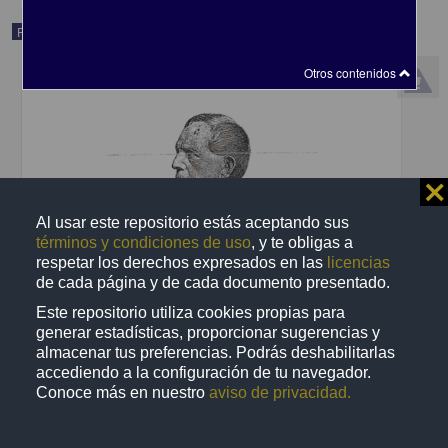
Publicación
Otros contenidos
⨯
Al usar este repositorio estás aceptando sus
términos y condiciones de uso
, y te obligas a
respetar los derechos expresados en las
licencias
de cada página y de cada documento presentado.
Este repositorio utiliza cookies propias para
Revista militar mexicana
generar estadísticas, proporcionar sugerencias y
1891-10-15
almacenar tus preferencias. Podrás deshabilitarlas
Multidisciplina
accediendo a la configuración de tu navegador.
La titularidad de los
derechos
patrimoniales de este recurso digital pertenece a la
Conoce más en nuestro
aviso de privacidad.
Universidad
share