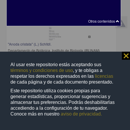
Otros contenidos
"Anoda cristata" (L.) Schltdl.
Departamento de Botánica, Instituto de Biología (IBUNAM)
⨯
1890
Biología y Química
Al usar este repositorio estás aceptando sus
share
términos y condiciones de uso
, y te obligas a
respetar los derechos expresados en las
licencias
de cada página y de cada documento presentado.
Este repositorio utiliza cookies propias para
Registro de colección universitaria
generar estadísticas, proporcionar sugerencias y
almacenar tus preferencias. Podrás deshabilitarlas
accediendo a la configuración de tu navegador.
Conoce más en nuestro
aviso de privacidad.