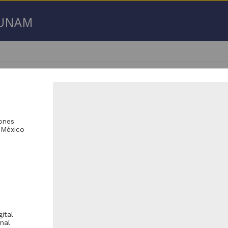
a UNAM
iones
 México
 50 de
6,631 resultados
Registro de colección universitaria
Publicación periódica
ital
nal