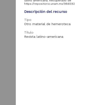
latino americana. Recuperado de
Biblioteca Nacional
2
https://repositorio.unam.mx/986592
Digital de México
Descripción del recurso
Tesis
2
Tipo
Otro material de hemeroteca
Tipo de
Título
recurso
Revista latino-americana
Publicación periódica
5,156
Fecha
1890-12-30
Registro de
colección
817
Tema
universitaria
América Latina
L
Publicación
646
Imagen
10
Enlaces
Trabajo de grado
2
1
Texto completo
M
Tipo de
contenido