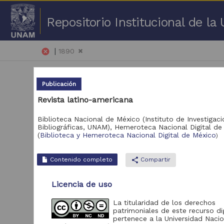
Repositorio Institucional de l
|
cancel
1890
Publicación
Revista latino-americana
Biblioteca Nacional de México (Instituto de Investigac
Bibliográficas, UNAM),
Hemeroteca Nacional Digital de
1 -
(
Biblioteca y Hemeroteca Nacional Digital de México
)
Repositorio
Contenido completo
share
Compartir
Biblioteca y
Hemeroteca Nacional
5,802
Licencia de uso
Digital de México
Portal de Datos
La titularidad de los derechos
Abiertos UNAM,
patrimoniales de este recurso dig
817
Colecciones
pertenece a la Universidad Nacio
Universitarias