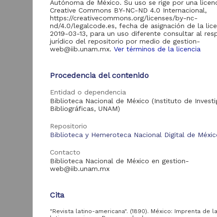
Autónoma de México. Su uso se rige por una licen
Creative Commons BY-NC-ND 4.0 Internacional,
Repositorio del
https://creativecommons.org/licenses/by-nc-
Instituto de
nd/4.0/legalcode.es, fecha de asignación de la lic
Investigaciones
10
2019-03-13, para un uso diferente consultar al re
Históricas
jurídico del repositorio por medio de gestion-
"Históricas-UNAM"
web@iib.unam.mx.
Ver términos de la licencia
Repositorio de la
Dirección General de
Bibliotecas y
Procedencia del contenido
2
"
Servicios Digitales de
(
Información
Entidad o dependencia
Biblioteca Nacional de México (Instituto de Invest
D
Bibliográficas, UNAM)
E
C
Repositorio
Acervo
1
Biblioteca y Hemeroteca Nacional Digital de Méxi
B
Hemeroteca Nacional
5,800
Contacto
Digital de México
Biblioteca Nacional de México en gestion-
web@iib.unam.mx
Colecciones
Universitarias
817
Digitales
Cita
Patrimonio
10
documental del IIH
Pub
"Revista latino-americana". (1890). México: Imprenta de l