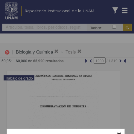
Repositorio Institucional de la UNAM
Todo
|
Biología y Química
Tesis
cancel
59,951 - 60,000 de
65,920 resultados
/
1,319
Trabajo de grado