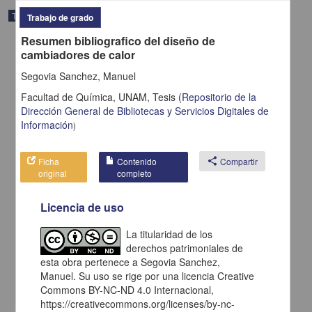
Trabajo de grado
Trabajo de grado
Resumen bibliografico del diseño de
cambiadores de calor
Segovia Sanchez, Manuel
Facultad de Química, UNAM,
Tesis
(
Repositorio de la
Dirección General de Bibliotecas y Servicios Digitales de
Información
)
Ficha
Contenido
share
Compartir
original
completo
Licencia de uso
Influencia de la modernizacion en algunos aspectos motivacionales
La titularidad de los
Herrera Speziale, Enrique H.
1969
derechos patrimoniales de
Biología y Química
esta obra pertenece a Segovia Sanchez,
Manuel. Su uso se rige por una licencia Creative
share
Commons BY-NC-ND 4.0 Internacional,
https://creativecommons.org/licenses/by-nc-