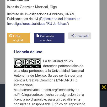
Islas de González Mariscal, Olga
Instituto de Investigaciones Jurídicas, UNAM,
Publicaciones del IIJ
(
Repositorio del Instituto de
Investigaciones Jurídicas "RU Jurídicas"
)
Ficha
Contenido
share
Compartir
original
completo
Licencia de uso
La titularidad de los
derechos patrimoniales de
esta obra pertenece a la Universidad Nacional
Autónoma de México. Su uso se rige por una
licencia Creative Commons BY-NC-ND 4.0
Internacional,
⨯
https://creativecommons.org/licenses/by-nc-
nd/4.0/legalcode.es, fecha de asignación de la
Al usar este repositorio estás aceptando sus
licencia no disponible, para un uso diferente
términos y condiciones de uso
, y te obligas a
consultar al responsable jurídico del repositorio
respetar los derechos expresados en las
licencias
Repositorio Institucional de la