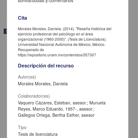
somos/dudas-y-comentarios
share
Cita
Morales Morales, Daniela. (2014). "Reseña histórica del
Trabajo de grado
ejercicio profesional del psicólogo en el área
organizacional (1960-2000)". (Tesis de Licenciatura).
Universidad Nacional Autónoma de México, México.
Recuperado de
https://repositorio.unam.mx/contenidos/357307
Descripción del recurso
Autor(es)
Morales Morales, Daniela
Colaborador(es)
Vaquero Cázares, Esteban, asesor.; Murueta
Reyes, Marco Eduardo, 1957-, asesor.;
Gallegos Ortega, Bertha Esther, asesor
Varones víctimas de violencia por parte de sus mujeres ... ¿qué
dicen ellas?
Tipo
Pérez Gómez, Paulina
Tesis de licenciatura