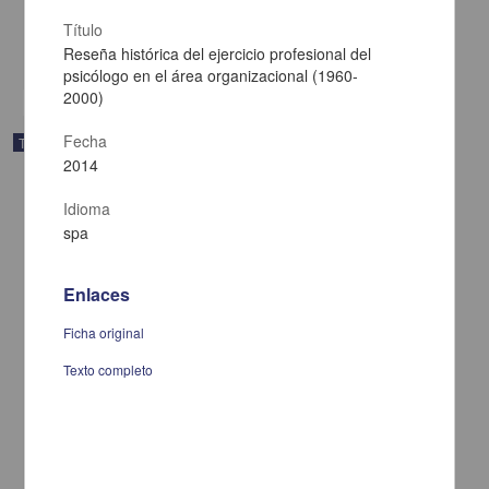
2014
Medicina y Ciencias de la Salud
Título
Reseña histórica del ejercicio profesional del
share
psicólogo en el área organizacional (1960-
2000)
Fecha
Trabajo de grado
2014
Idioma
spa
Enlaces
Ficha original
Texto completo
Construcción corporal y temporal de la artritis
Pedro Miguel, César Fernando