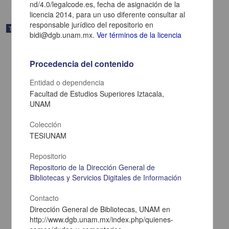
nd/4.0/legalcode.es, fecha de asignación de la
licencia 2014, para un uso diferente consultar al
responsable jurídico del repositorio en
Trabajo de grado
bidi@dgb.unam.mx.
Ver términos de la licencia
Procedencia del contenido
Entidad o dependencia
Facultad de Estudios Superiores Iztacala,
UNAM
Colección
TESIUNAM
Repositorio
Repositorio de la Dirección General de
Bibliotecas y Servicios Digitales de Información
Experiencias y significados de la primera introducción pene-ano en
varones homosexuales : implicaciones en la vida sexual, erótica y
afectiva
Contacto
Gómez Zarco, Alberto
Dirección General de Bibliotecas, UNAM en
2014
http://www.dgb.unam.mx/index.php/quienes-
Medicina y Ciencias de la Salud