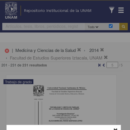
Repositorio Institucional de la UNAM
Todo
|
Medicina y Ciencias de la Salud
2014
cancel
Facultad de Estudios Superiores Iztacala, UNAM
201 - 231 de
231 resultados
/
5
Trabajo de grado