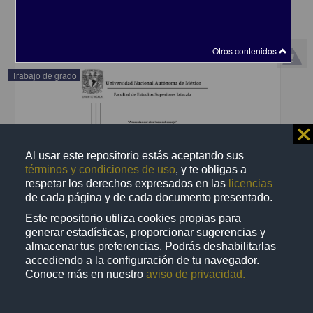
share
Otros contenidos
Trabajo de grado
⨯
Al usar este repositorio estás aceptando sus
términos y condiciones de uso
, y te obligas a
respetar los derechos expresados en las
licencias
de cada página y de cada documento presentado.
Este repositorio utiliza cookies propias para
generar estadísticas, proporcionar sugerencias y
almacenar tus preferencias. Podrás deshabilitarlas
accediendo a la configuración de tu navegador.
Conoce más en nuestro
aviso de privacidad.
Anorexia : del otro lado del espejo
Narváez Jurado, Rocío
2014