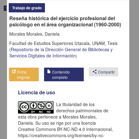
Trabajo de grado
Trabajo de grado
Reseña histórica del ejercicio profesional del
psicólogo en el área organizacional (1960-2000)
Morales Morales, Daniela
Facultad de Estudios Superiores Iztacala, UNAM,
Tesis
(
Repositorio de la Dirección General de Bibliotecas y
Servicios Digitales de Información
)
Ficha
Contenido
share
Compartir
original
completo
Licencia de uso
La elección de pareja y la comunicación como medida de
La titularidad de los
prevención en el divorcio
derechos patrimoniales de
Varela Peña, Brenda Montserrat
esta obra pertenece a Morales Morales,
2014
Medicina y Ciencias de la Salud
Daniela. Su uso se rige por una licencia
Creative Commons BY-NC-ND 4.0 Internacional,
share
https://creativecommons.org/licenses/by-nc-